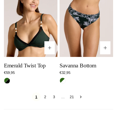
Optionen wählen
Op
Emerald Twist Top
Savanna Bottom
Regulärer
€59,95
Regulärer
€32,95
Preis
Preis
Dunkelgrün/Schwarz
Dunkelgrün/Weiß
1
2
3
21
…