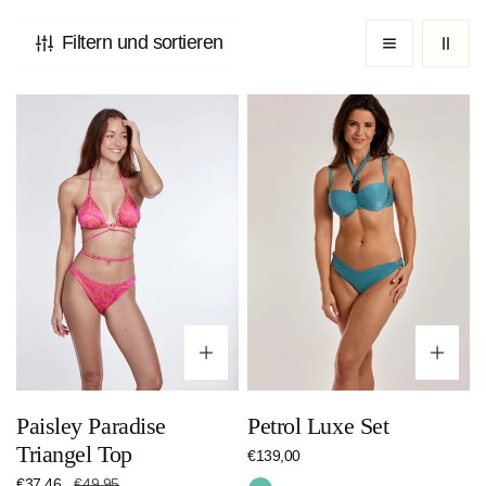
Filtern und sortieren
Paisley
Petrol
Paradise
Luxe
Triangel
Set
Top
Optionen wählen
Op
Paisley Paradise
Petrol Luxe Set
Triangel Top
Regulärer
€139,00
Preis
Verkaufspreis
€37,46
Regulärer
€49,95
Türkis