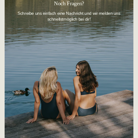
Sie erreichen unseren
Kundenservice
wie folgt:
Noch Fragen?
Telefonisch:
+49 (0)921 884-0
Schreibe uns einfach eine Nachricht und wir melden uns
schnellstmöglich bei dir!
Montag - Donnerstag: 08:00 - 16:00 Uhr
E-Mail:
customerservice@sunflair.de