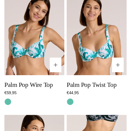
Pop
Pop
Wire
Twist
Top
Top
Optionen wählen
Op
Palm Pop Wire Top
Palm Pop Twist Top
Regulärer
€59,95
Regulärer
€44,95
Preis
Preis
Türkis
Türkis
Emerald
Savanna
Twist
Bottom
Top