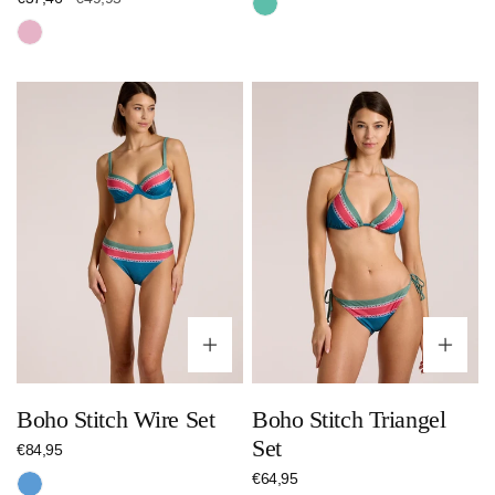
Preis
Pink
Boho
Boho
Stitch
Stitch
Wire
Triangel
Set
Set
Optionen wählen
Op
Boho Stitch Wire Set
Boho Stitch Triangel
Set
Regulärer
€84,95
Preis
Regulärer
€64,95
Blau