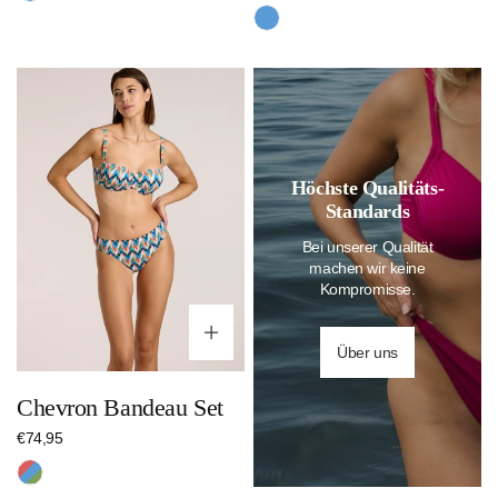
Preis
Blau
Chevron
Bandeau
Set
Höchste Qualitäts-
Standards
Bei unserer Qualität
machen wir keine
Kompromisse.
Optionen wählen
Über uns
Chevron Bandeau Set
Regulärer
€74,95
Preis
Mehrfarbig