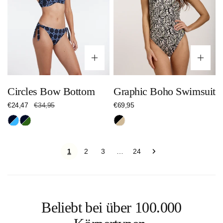
Optionen wählen
Op
Circles Bow Bottom
Graphic Boho Swimsuit
Verkaufspreis
€24,47
Regulärer
€34,95
Regulärer
€69,95
Preis
Preis
Nachtblau/Hellblau
Nachtblau/Dunkelgrün
Schwarz/Beige
1
2
3
24
…
Beliebt bei über 100.000