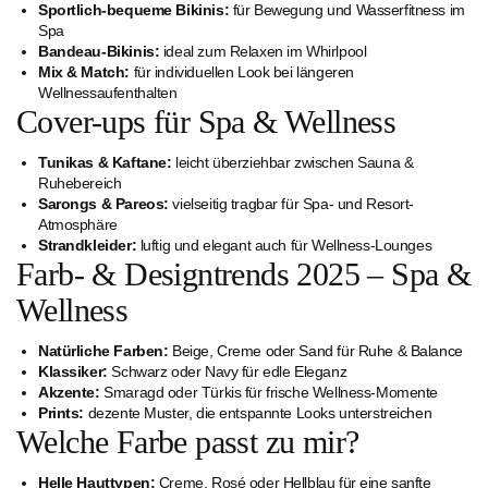
Sportlich-bequeme Bikinis:
für Bewegung und Wasserfitness im
Spa
Bandeau-Bikinis:
ideal zum Relaxen im Whirlpool
Mix & Match:
für individuellen Look bei längeren
Wellnessaufenthalten
Cover-ups für Spa & Wellness
Tunikas & Kaftane:
leicht überziehbar zwischen Sauna &
Ruhebereich
Sarongs & Pareos:
vielseitig tragbar für Spa- und Resort-
Atmosphäre
Strandkleider:
luftig und elegant auch für Wellness-Lounges
Farb- & Designtrends 2025 – Spa &
Wellness
Natürliche Farben:
Beige, Creme oder Sand für Ruhe & Balance
Klassiker:
Schwarz oder Navy für edle Eleganz
Akzente:
Smaragd oder Türkis für frische Wellness-Momente
Prints:
dezente Muster, die entspannte Looks unterstreichen
Welche Farbe passt zu mir?
Helle Hauttypen:
Creme, Rosé oder Hellblau für eine sanfte