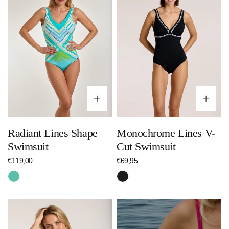
Shape
V-
Swimsuit
Cut
Swimsuit
Optionen wählen
Op
Radiant Lines Shape
Monochrome Lines V-
Swimsuit
Cut Swimsuit
Regulärer
€119,00
Regulärer
€69,95
Preis
Preis
Türkis
Schwarz
Essential
Swimsuit