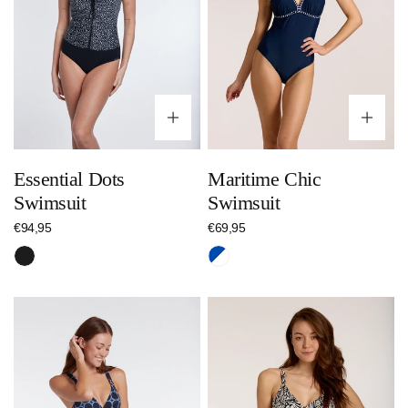
Optionen wählen
Op
Essential Dots
Maritime Chic
Swimsuit
Swimsuit
Regulärer
€94,95
Regulärer
€69,95
Preis
Preis
Schwarz
Blau/Weiss
Circles
Graphic
Bow
Boho
Bottom
Swimsuit