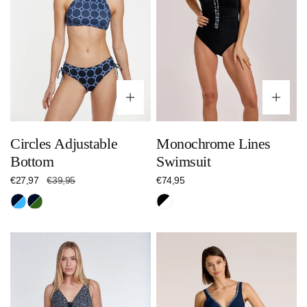
Optionen wählen
Op
Circles Adjustable
Monochrome Lines
Bottom
Swimsuit
Verkaufspreis
€27,97
Regulärer
€39,95
Regulärer
€74,95
Preis
Preis
Nachtblau/Hellblau
Nachtblau/Dunkelgrün
Schwarz/Weiß
Essential
Maritime
Dots
Chic
Swimsuit
Swimsuit