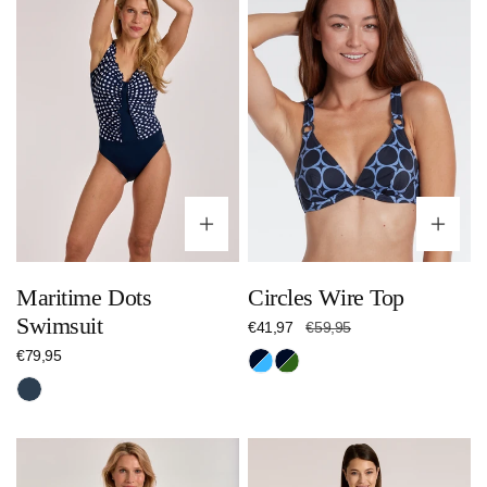
Swimsuit
Top
Optionen wählen
Op
Maritime Dots
Circles Wire Top
Swimsuit
Verkaufspreis
€41,97
Regulärer
€59,95
Preis
Regulärer
€79,95
Nachtblau/Hellblau
Nachtblau/Dunkelgrün
Preis
Nachtblau
Radiant
Monochrome
Lines
Lines