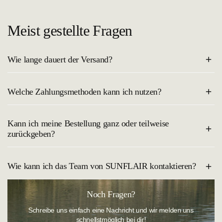
Meist gestellte Fragen
Wie lange dauert der Versand?
Der Versand innerhalb Deutschlands dauert in der Regel 2–4
Welche Zahlungsmethoden kann ich nutzen?
Werktage. Du erhältst eine Trackingnummer, sobald deine Bestellung
unterwegs ist.
Du kannst bei uns sicher und bequem mit allen gängigen
Kann ich meine Bestellung ganz oder teilweise
Bezahlmethoden, wie Kreditkarte, PayPal, Klarna Rechnung oder
zurückgeben?
Apple Pay bezahlen.
Natürlich kannst du deine Bestellung ganz entspannt probieren und
Wie kann ich das Team von SUNFLAIR kontaktieren?
zurückschicken. In unserem Onlineshop besteht ein
14-tägiges
Rückgaberecht
. Die Widerrufsfrist beginnt an dem Tag, an dem du
die Ware erhalten hast.
Sie erreichen unseren
Kundenservice
wie folgt:
Noch Fragen?
Telefonisch:
+49 (0)921 884-0
Schreibe uns einfach eine Nachricht und wir melden uns
schnellstmöglich bei dir!