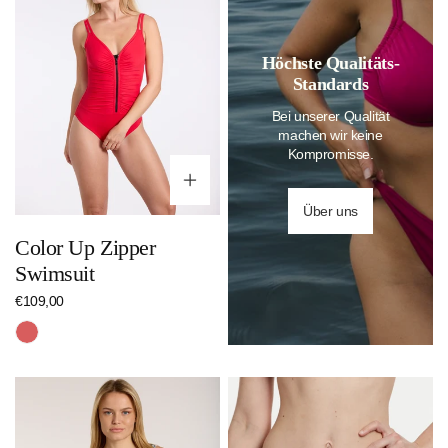
Swimsuit
Höchste Qualitäts-
Standards
Bei unserer Qualität
machen wir keine
Kompromisse.
Optionen wählen
Über uns
Color Up Zipper
Swimsuit
Regulärer
€109,00
Preis
Rot
Ethno
Color
Palm
Up
Swimsuit
Bottom