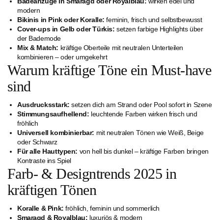
Badeanzüge in Smaragd oder Royalblau:
wirken edel und
modern
Bikinis in Pink oder Koralle:
feminin, frisch und selbstbewusst
Cover-ups in Gelb oder Türkis:
setzen farbige Highlights über
der Bademode
Mix & Match:
kräftige Oberteile mit neutralen Unterteilen
kombinieren – oder umgekehrt
Warum kräftige Töne ein Must-have
sind
Ausdrucksstark:
setzen dich am Strand oder Pool sofort in Szene
Stimmungsaufhellend:
leuchtende Farben wirken frisch und
fröhlich
Universell kombinierbar:
mit neutralen Tönen wie Weiß, Beige
oder Schwarz
Für alle Hauttypen:
von hell bis dunkel – kräftige Farben bringen
Kontraste ins Spiel
Farb- & Designtrends 2025 in
kräftigen Tönen
Koralle & Pink:
fröhlich, feminin und sommerlich
Smaragd & Royalblau:
luxuriös & modern