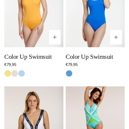
Optionen wählen
Op
Color Up Swimsuit
Color Up Swimsuit
Regulärer
€79,95
Regulärer
€79,95
Preis
Preis
Gelb
Beige
Hellblau
Blau
Maritime
Radiant
Swimsuit
Lines
Double
Swimsuit