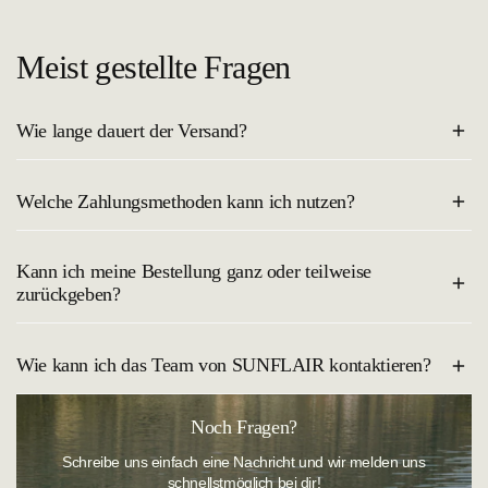
Meist gestellte Fragen
Wie lange dauert der Versand?
Der Versand innerhalb Deutschlands dauert in der Regel 2–4
Welche Zahlungsmethoden kann ich nutzen?
Werktage. Du erhältst eine Trackingnummer, sobald deine Bestellung
unterwegs ist.
Du kannst bei uns sicher und bequem mit allen gängigen
Kann ich meine Bestellung ganz oder teilweise
Bezahlmethoden, wie Kreditkarte, PayPal, Klarna Rechnung oder
zurückgeben?
Apple Pay bezahlen.
Natürlich kannst du deine Bestellung ganz entspannt probieren und
Wie kann ich das Team von SUNFLAIR kontaktieren?
zurückschicken. In unserem Onlineshop besteht ein
14-tägiges
Rückgaberecht
. Die Widerrufsfrist beginnt an dem Tag, an dem du
die Ware erhalten hast.
Sie erreichen unseren
Kundenservice
wie folgt:
Noch Fragen?
Telefonisch:
+49 (0)921 884-0
Schreibe uns einfach eine Nachricht und wir melden uns
schnellstmöglich bei dir!