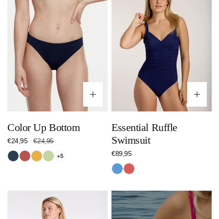
Bottom
Swimsuit
Optionen wählen
Op
Color Up Bottom
Essential Ruffle
Swimsuit
Verkaufspreis
€24,95
Regulärer
€24,95
Preis
Regulärer
€89,95
Nachtblau
Dunkelrot
Orange
Hellgrün
+5
Preis
Blau
Rot
Color
Up
Zipper