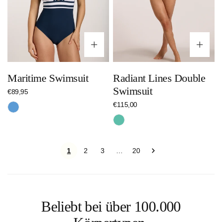
Optionen wählen
Op
Maritime Swimsuit
Radiant Lines Double
Swimsuit
Regulärer
€89,95
Preis
Regulärer
€115,00
Blau
Preis
Türkis
1
2
3
20
…
Beliebt bei über 100.000