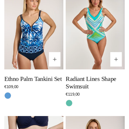
Tankini
Shape
Set
Swimsuit
Optionen wählen
Op
Ethno Palm Tankini Set
Radiant Lines Shape
Swimsuit
Regulärer
€109,00
Preis
Regulärer
€119,00
Blau
Preis
Türkis
Color
Essential
Up
Ruffle