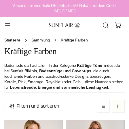
Versand nur innerhalb DE | Erhalte 5% Rabatt mit dem Code:
alt springen
WELCOME5
Startseite
Sammlung
Kräftige Farben
Kräftige Farben
Bademode darf auffallen: In der Kategorie
Kräftige Töne
findest du
bei Sunflair
Bikinis, Badeanzüge und Cover-ups
, die durch
leuchtende Farben und ausdrucksstarke Designs überzeugen.
Koralle, Pink, Smaragd, Royalblau oder Gelb – diese Nuancen stehen
für
Lebensfreude, Energie und sommerliche Leichtigkeit
.
Filtern und sortieren
Ethno
Radiant
Palm
Lines