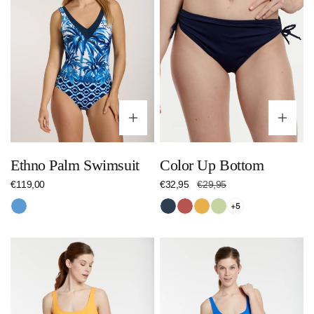
Optionen wählen
Op
Ethno Palm Swimsuit
Color Up Bottom
Regulärer
€119,00
Verkaufspreis
€32,95
Regulärer
€29,95
Preis
Preis
Blau
Nachtblau
Dunkelrot
Orange
Hellgrün
+5
Color
Color
Up
Up
Swimsuit
Swimsuit