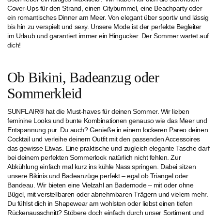
Cover-Ups für den Strand, einen Citybummel, eine Beachparty oder
ein romantisches Dinner am Meer. Von elegant über sportiv und lässig
bis hin zu verspielt und sexy. Unsere Mode ist der perfekte Begleiter
im Urlaub und garantiert immer ein Hingucker. Der Sommer wartet auf
dich!
Ob Bikini, Badeanzug oder
Sommerkleid
SUNFLAIR® hat die Must-haves für deinen Sommer. Wir lieben
feminine Looks und bunte Kombinationen genauso wie das Meer und
Entspannung pur. Du auch? Genieße in einem lockeren Pareo deinen
Cocktail und verleihe deinem Outfit mit den passenden Accessoires
das gewisse Etwas. Eine praktische und zugleich elegante Tasche darf
bei deinem perfekten Sommerlook natürlich nicht fehlen. Zur
Abkühlung einfach mal kurz ins kühle Nass springen. Dabei sitzen
unsere Bikinis und Badeanzüge perfekt – egal ob Triangel oder
Bandeau. Wir bieten eine Vielzahl an Bademode – mit oder ohne
Bügel, mit verstellbaren oder abnehmbaren Trägern und vielem mehr.
Du fühlst dich in Shapewear am wohlsten oder liebst einen tiefen
Rückenausschnitt? Stöbere doch einfach durch unser Sortiment und