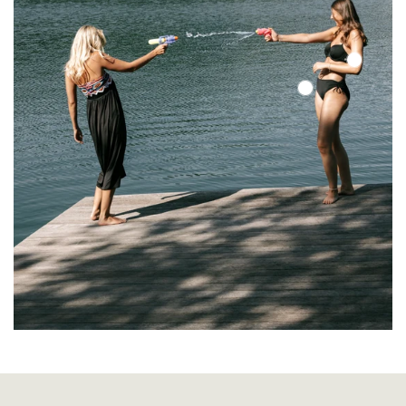
Color
Up
Color
Top
Up
Bottom