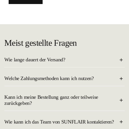
Meist gestellte Fragen
Wie lange dauert der Versand?
Der Versand innerhalb Deutschlands dauert in der Regel 2–4
Welche Zahlungsmethoden kann ich nutzen?
Werktage. Du erhältst eine Trackingnummer, sobald deine Bestellung
unterwegs ist.
Du kannst bei uns sicher und bequem mit allen gängigen
Kann ich meine Bestellung ganz oder teilweise
Bezahlmethoden, wie Kreditkarte, PayPal, Klarna oder Apple Pay
zurückgeben?
bezahlen.
Natürlich kannst du deine Bestellung ganz entspannt probieren und
Wie kann ich das Team von SUNFLAIR kontaktieren?
zurückschicken. In unserem Onlineshop besteht ein
14-tägiges