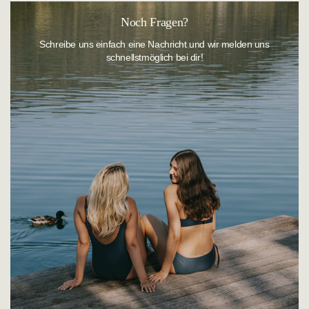
Rückgaberecht
. Die Widerrufsfrist beginnt an dem Tag, an dem du
die Ware erhalten hast.
Sie erreichen unseren
Kundenservice
wie folgt:
Noch Fragen?
Telefonisch:
+49 (0)921 884-484
Schreibe uns einfach eine Nachricht und wir melden uns
schnellstmöglich bei dir!
Montag - Donnerstag: 08:00 - 15:00 Uhr
Freitag von 08:00 - 12:00 Uhr
E-Mail:
customerservice@sunflair.de