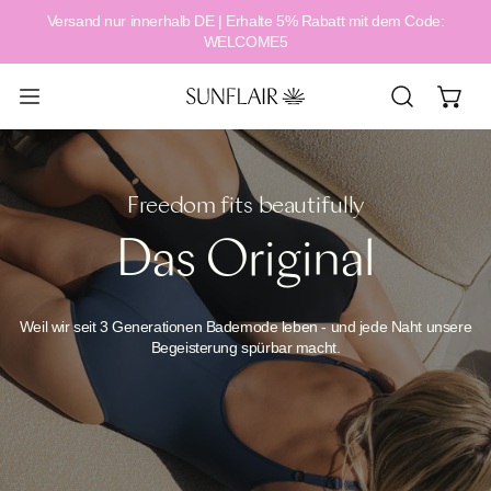
Versand nur innerhalb DE | Erhalte 5% Rabatt mit dem Code:
alt springen
WELCOME5
Freedom fits beautifully
Das Original
Weil wir seit 3 Generationen Bademode leben - und jede Naht unsere
Begeisterung spürbar macht.