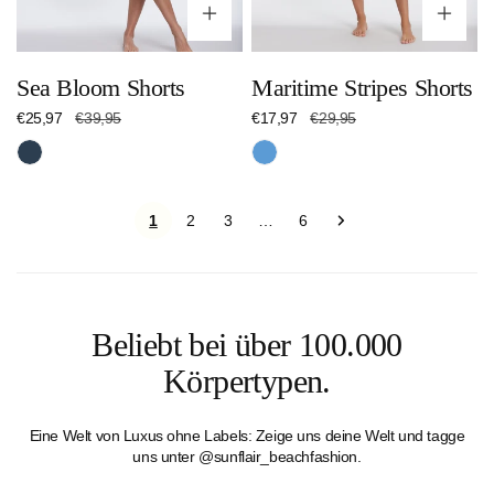
Optionen wählen
Op
Sea Bloom Shorts
Maritime Stripes Shorts
Verkaufspreis
€25,97
Regulärer
€39,95
Verkaufspreis
€17,97
Regulärer
€29,95
Preis
Preis
Nachtblau
Blau
1
2
3
6
…
Beliebt bei über 100.000
Körpertypen.
Eine Welt von Luxus ohne Labels: Zeige uns deine Welt und tagge
uns unter @sunflair_beachfashion.