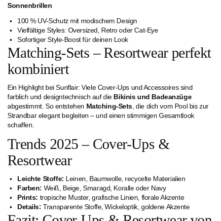
Sonnenbrillen
100 % UV-Schutz mit modischem Design
Vielfältige Styles: Oversized, Retro oder Cat-Eye
Sofortiger Style-Boost für deinen Look
Matching-Sets – Resortwear perfekt
kombiniert
Ein Highlight bei Sunflair: Viele Cover-Ups und Accessoires sind
farblich und designtechnisch auf die
Bikinis und Badeanzüge
abgestimmt. So entstehen
Matching-Sets
, die dich vom Pool bis zur
Strandbar elegant begleiten – und einen stimmigen Gesamtlook
schaffen.
Trends 2025 – Cover-Ups &
Resortwear
Leichte Stoffe:
Leinen, Baumwolle, recycelte Materialien
Farben:
Weiß, Beige, Smaragd, Koralle oder Navy
Prints:
tropische Muster, grafische Linien, florale Akzente
Details:
Transparente Stoffe, Wickeloptik, goldene Akzente
Fazit: Cover-Ups & Resortwear von