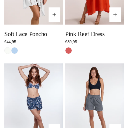
Optionen wählen
Op
Soft Lace Poncho
Pink Reef Dress
Regulärer
€44,95
Regulärer
€89,95
Preis
Preis
Weiss
Hellblau
Rot
Sea
Maritime
Bloom
Stripes
Shorts
Shorts