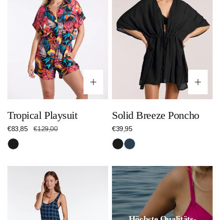
Optionen wählen
Op
Tropical Playsuit
Solid Breeze Poncho
Verkaufspreis
€83,85
Regulärer
€129,00
Regulärer
€39,95
Preis
Preis
Schwarz
Schwarz
Nachtblau
Circles
Maxi
Dress
Höchste Qualitäts-