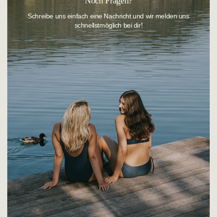
Noch Fragen?
Telefonisch:
+49 (0)921 884-0
Schreibe uns einfach eine Nachricht und wir melden uns
schnellstmöglich bei dir!
Montag - Donnerstag: 08:00 - 16:00 Uhr
E-Mail:
customerservice@sunflair.de