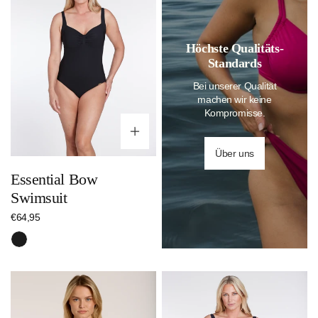
Höchste Qualitäts-
Standards
Bei unserer Qualität
machen wir keine
Kompromisse.
Optionen wählen
Über uns
Essential Bow
Swimsuit
Regulärer
€64,95
Preis
Schwarz
Ethno
Essential
Set
Braid
Swimsuit