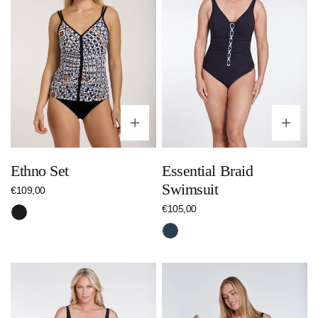
Optionen wählen
Op
Ethno Set
Essential Braid
Swimsuit
Regulärer
€109,00
Preis
Regulärer
€105,00
Schwarz
Preis
Nachtblau
Essential
Essential
Swimsuit
Stripes
Swimsuit