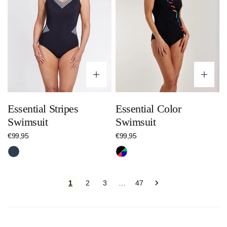
Optionen wählen
Op
Essential Stripes
Essential Color
Swimsuit
Swimsuit
Regulärer
€99,95
Regulärer
€99,95
Preis
Preis
Nachtblau
Schwarz/Multicolor
1
2
3
47
…