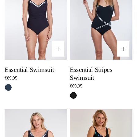
Optionen wählen
Op
Essential Swimsuit
Essential Stripes
Swimsuit
Regulärer
€89,95
Preis
Regulärer
€69,95
Nachtblau
Preis
Schwarz
Essential
Essential
Stripes
Color
Swimsuit
Swimsuit