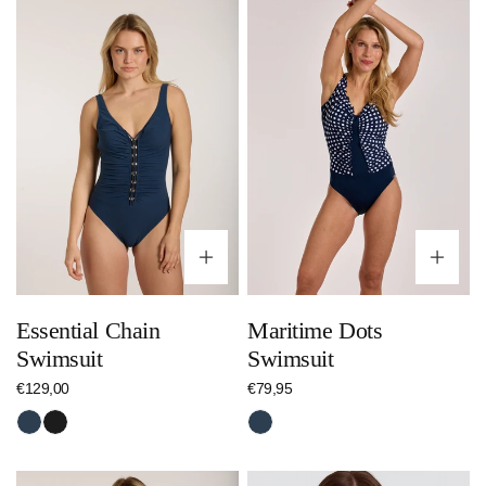
Essential
Maritime
Chain
Dots
Swimsuit
Swimsuit
Optionen wählen
Op
Essential Chain
Maritime Dots
Swimsuit
Swimsuit
Regulärer
€129,00
Regulärer
€79,95
Preis
Preis
Nachtblau
Schwarz
Nachtblau
Ethno
Circles