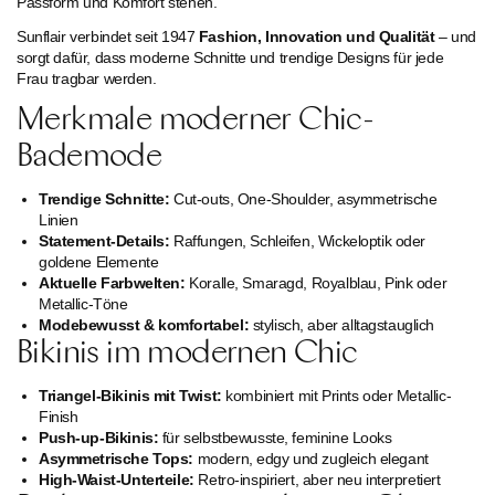
Passform und Komfort stehen.
Sunflair verbindet seit 1947
Fashion, Innovation und Qualität
– und
sorgt dafür, dass moderne Schnitte und trendige Designs für jede
Frau tragbar werden.
Merkmale moderner Chic-
Bademode
Trendige Schnitte:
Cut-outs, One-Shoulder, asymmetrische
Linien
Statement-Details:
Raffungen, Schleifen, Wickeloptik oder
goldene Elemente
Aktuelle Farbwelten:
Koralle, Smaragd, Royalblau, Pink oder
Metallic-Töne
Modebewusst & komfortabel:
stylisch, aber alltagstauglich
Bikinis im modernen Chic
Triangel-Bikinis mit Twist:
kombiniert mit Prints oder Metallic-
Finish
Push-up-Bikinis:
für selbstbewusste, feminine Looks
Asymmetrische Tops:
modern, edgy und zugleich elegant
High-Waist-Unterteile:
Retro-inspiriert, aber neu interpretiert