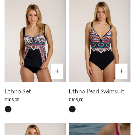
Ethno
Ethno
Set
Pearl
Swimsuit
Optionen wählen
Op
Ethno Set
Ethno Pearl Swimsuit
Regulärer
€105,00
Regulärer
€105,00
Preis
Preis
Schwarz
Schwarz
Ethno
Black