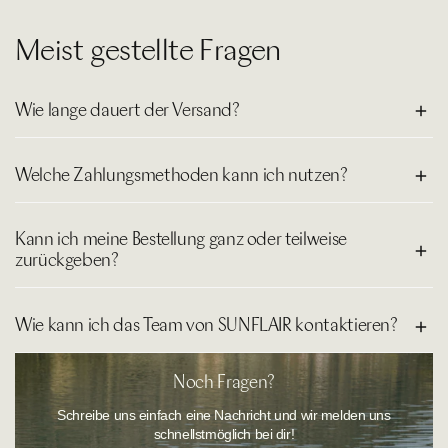
Meist gestellte Fragen
Wie lange dauert der Versand?
Der Versand innerhalb Deutschlands dauert in der Regel 2–4
Welche Zahlungsmethoden kann ich nutzen?
Werktage. Du erhältst eine Trackingnummer, sobald deine Bestellung
unterwegs ist.
Du kannst bei uns sicher und bequem mit allen gängigen
Kann ich meine Bestellung ganz oder teilweise
Bezahlmethoden, wie Kreditkarte, PayPal, Klarna Rechnung oder
zurückgeben?
Apple Pay bezahlen.
Natürlich kannst du deine Bestellung ganz entspannt probieren und
Wie kann ich das Team von SUNFLAIR kontaktieren?
zurückschicken. In unserem Onlineshop besteht ein
14-tägiges
Rückgaberecht
. Die Widerrufsfrist beginnt an dem Tag, an dem du
die Ware erhalten hast.
Sie erreichen unseren
Kundenservice
wie folgt:
Noch Fragen?
Telefonisch:
+49 (0)921 884-0
Schreibe uns einfach eine Nachricht und wir melden uns
schnellstmöglich bei dir!
Montag - Donnerstag: 08:00 - 16:00 Uhr