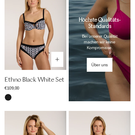
White
Set
Höchste Qualitäts-
Standards
Bei unserer Qualität
machen wir keine
Kompromisse.
Optionen wählen
Über uns
Ethno Black White Set
Regulärer
€109,00
Preis
Schwarz
Ethno
Maritime
Mesh
Swimsuit
Swimsuit