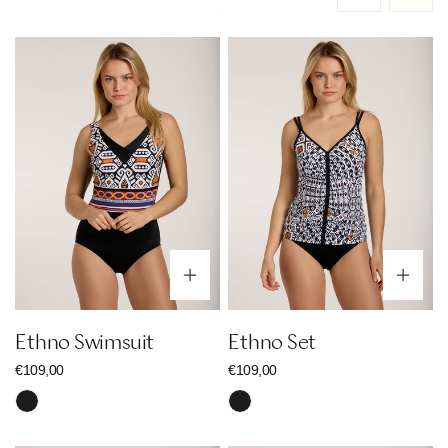
Ethno
Ethno
Swimsuit
Set
Optionen wählen
Op
Ethno Swimsuit
Ethno Set
Regulärer
€109,00
Regulärer
€109,00
Preis
Preis
Schwarz
Schwarz