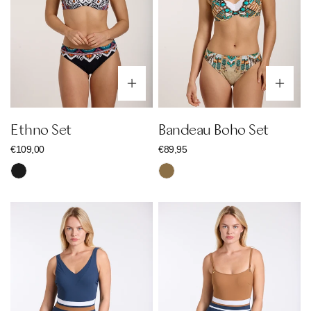
Optionen wählen
Op
Ethno Set
Bandeau Boho Set
Regulärer
€109,00
Regulärer
€89,95
Preis
Preis
Schwarz
Braun
Stripe
Colorblocking
Colorblock
Trio
Swimsuit
Swimsuit