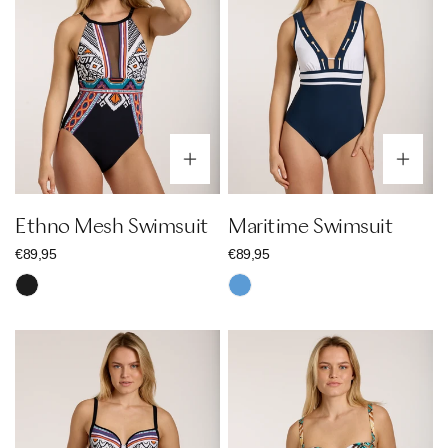
Optionen wählen
Op
Ethno Mesh Swimsuit
Maritime Swimsuit
Regulärer
€89,95
Regulärer
€89,95
Preis
Preis
Schwarz
Blau
Ethno
Bandeau
Set
Boho
Set