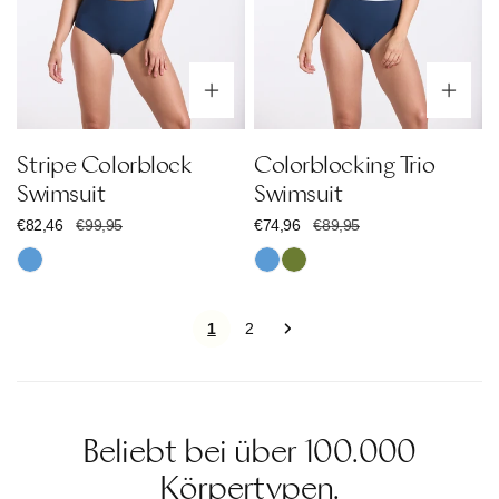
Optionen wählen
Op
Stripe Colorblock
Colorblocking Trio
Swimsuit
Swimsuit
Verkaufspreis
€82,46
Regulärer
€99,95
Verkaufspreis
€74,96
Regulärer
€89,95
Preis
Preis
Blau
Blau
Dunkelgrün
1
2
Beliebt bei über 100.000
Körpertypen.