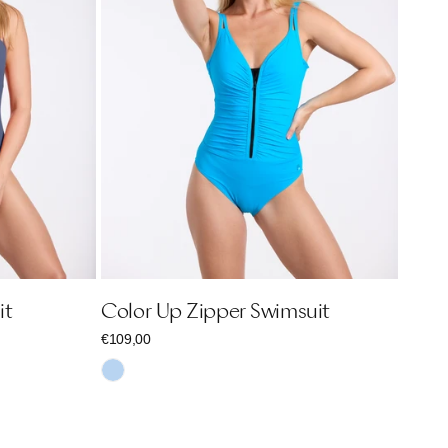
it
Color Up Zipper Swimsuit
Regulärer
€109,00
Preis
Hellblau