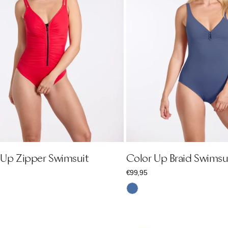
 Up Zipper Swimsuit
Color Up Braid Swimsu
r
Regulärer
€99,95
Preis
Jeansblau