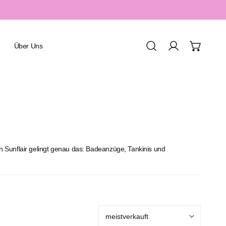
Über Uns
Einloggen
Urlaub & Resort
Spa & Wellness
n Sunflair gelingt genau das: Badeanzüge, Tankinis und
Sport & Aquafitness
Honeymoon & Romantik
Familienurlaub
Sortieren
nach: