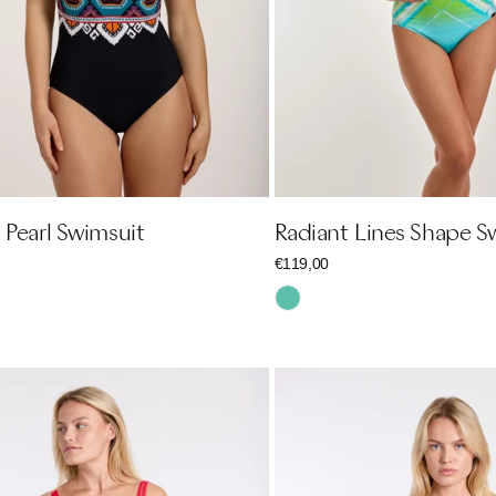
 Pearl Swimsuit
Radiant Lines Shape S
r
Regulärer
€119,00
Preis
Türkis
Color
Up
Braid
Swimsuit