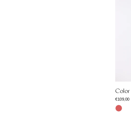
Color
Reguläre
€109,00
Preis
Rot