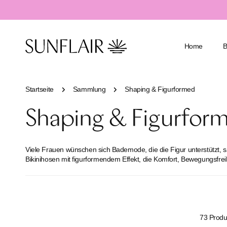
alt springen
Home
Startseite
Sammlung
Shaping & Figurformed
Shaping & Figurfor
Badeanzüge
Mit Bügel
Tankinis
Shaping & 
Viele Frauen wünschen sich Bademode, die die Figur unterstützt, s
Bikinis
Große Grö
Bikinihosen mit figurformendem Effekt, die Komfort, Bewegungsfrei
Bikini Oberteile
Große Ober
Bikini Hosen
Mastektomi
Resortwear & Cover Ups
Accessories
73 Produ