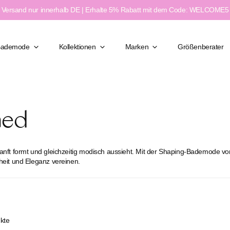
Versand nur innerhalb DE | Erhalte 5% Rabatt mit dem Code: WELCOME5
Bademode
Kollektionen
Marken
Größenberater
med
Klassisch Elegant
Figurformend
Moderner Chic
anft formt und gleichzeitig modisch aussieht. Mit der Shaping-Bademode vo
ßen
Feminin & Sexy
heit und Eleganz vereinen.
weite
Sport & Aktiv
e
kte