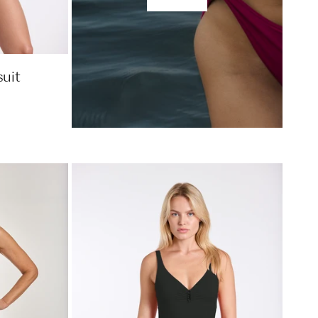
suit
Color
Up
Braid
Swimsuit