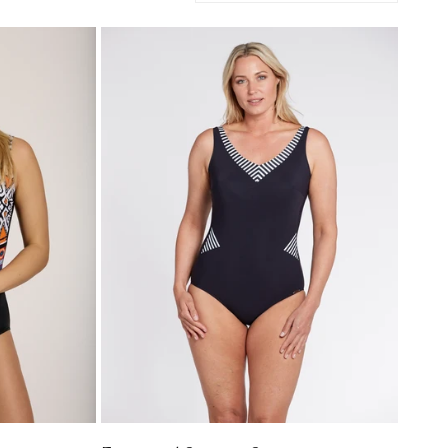
Essential
Stripes
Swimsuit