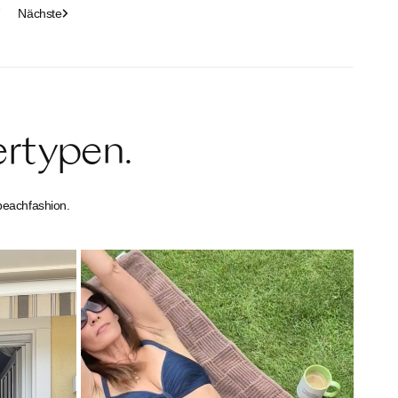
7
Nächste
ertypen.
beachfashion.