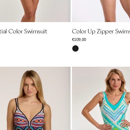
tial Color Swimsuit
Color Up Zipper Swim
r
Regulärer
€109,00
Preis
lticolor
Schwarz
Radiant
Lines
Shape
Swimsuit