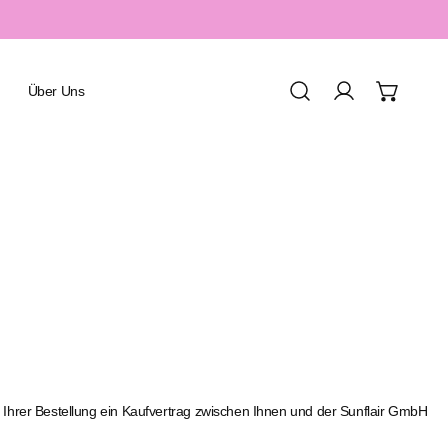
Über Uns
Einloggen
Urlaub & Resort
Spa & Wellness
Sport & Aquafitness
Honeymoon & Romantik
Familienurlaub
 Ihrer Bestellung ein Kaufvertrag zwischen Ihnen und der Sunflair GmbH