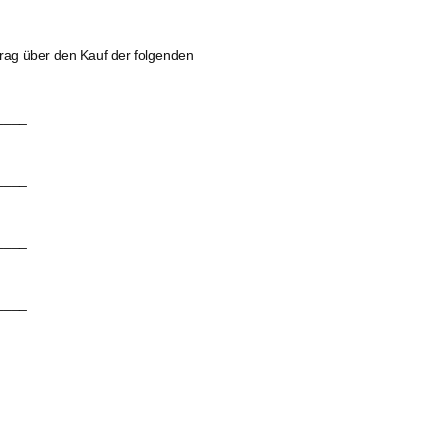
rtrag über den Kauf der folgenden
____
____
____
____