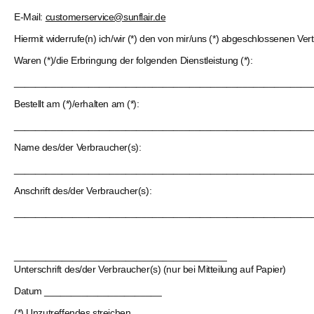
E-Mail:
customerservice@sunflair.de
Hiermit widerrufe(n) ich/wir (*) den von mir/uns (*) abgeschlossenen Ve
Waren (*)/die Erbringung der folgenden Dienstleistung (*):
________________________________________________________
Bestellt am (*)/erhalten am (*):
________________________________________________________
Name des/der Verbraucher(s):
________________________________________________________
Anschrift des/der Verbraucher(s):
________________________________________________________
________________________________________
Unterschrift des/der Verbraucher(s) (nur bei Mitteilung auf Papier)
Datum ______________________
(*) Unzutreffendes streichen.