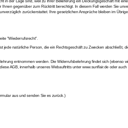
cht in der Lage sind, weil zu Ihrer Belieferung ein Deckungsgeschäft mit e
ir Ihnen gegenüber zum Rücktritt berechtigt. In diesem Fall werden Sie unver
er unverzüglich zurückerstattet. Ihre gesetzlichen Ansprüche bleiben im Übrig
ite "Wiederrufsrecht".
ist jede natürliche Person, die ein Rechtsgeschäft zu Zwecken abschließt, 
elehrung entnommen werden. Die Widerrufsbelehrung findet sich (ebenso wi
ese AGB, innerhalb unseres Webauftritts unter www.sunflair.de oder auch in
Formular aus und senden Sie es zurück.)