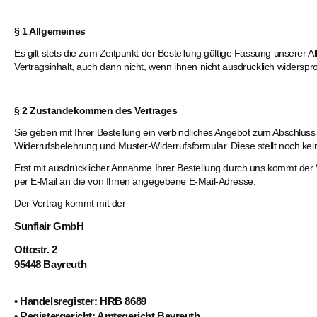
§ 1 Allgemeines
Neutrale Töne
Es gilt stets die zum Zeitpunkt der Bestellung gültige Fassung unser
Vertragsinhalt, auch dann nicht, wenn ihnen nicht ausdrücklich widerspr
Kräftige Töne
Dunkle Töne
§ 2 Zustandekommen des Vertrages
Sie geben mit Ihrer Bestellung ein verbindliches Angebot zum Abschluss
Widerrufsbelehrung und Muster-Widerrufsformular. Diese stellt noch k
Erst mit ausdrücklicher Annahme Ihrer Bestellung durch uns kommt der
per E-Mail an die von Ihnen angegebene E-Mail-Adresse.
Der Vertrag kommt mit der
Sunflair GmbH
Ottostr. 2
95448 Bayreuth
• Handelsregister: HRB 8689
• Registergericht: Amtsgericht Bayreuth