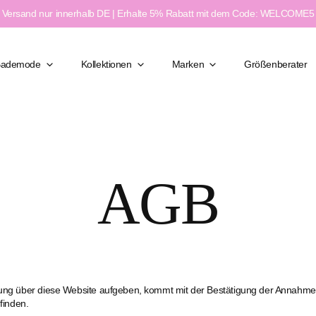
Versand nur innerhalb DE | Erhalte 5% Rabatt mit dem Code: WELCOME5
Bademode
Kollektionen
Marken
Größenberater
Klassisch Elegant
AGB
Figurformend
Moderner Chic
ßen
Feminin & Sexy
weite
Sport & Aktiv
e
llung über diese Website aufgeben, kommt mit der Bestätigung der Annahme
finden.