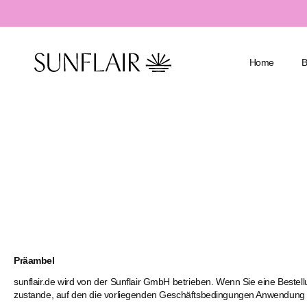
alt springen
Home
Badeanzüge
Mit Bügel
Tankinis
Shaping & 
Bikinis
Große Grö
Bikini Oberteile
Große Ober
Bikini Hosen
Mastektomi
Präambel
Resortwear & Cover Ups
sunflair.de wird von der Sunflair GmbH betrieben. Wenn Sie eine Beste
Accessories
zustande, auf den die vorliegenden Geschäftsbedingungen Anwendung 