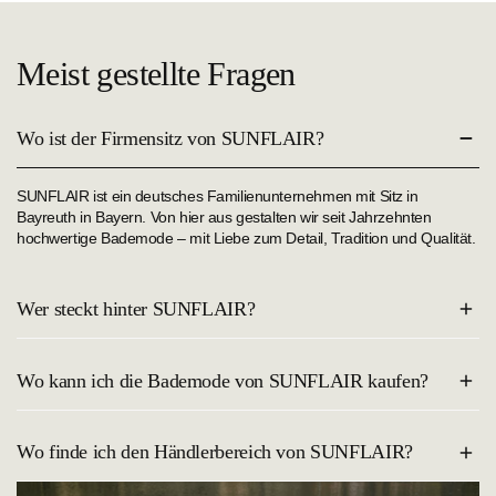
Meist gestellte Fragen
Wo ist der Firmensitz von SUNFLAIR?
SUNFLAIR ist ein deutsches Familienunternehmen mit Sitz in
Bayreuth in Bayern. Von hier aus gestalten wir seit Jahrzehnten
hochwertige Bademode – mit Liebe zum Detail, Tradition und Qualität.
Wer steckt hinter SUNFLAIR?
Hinter SUNFLAIR steht die Adolf Riedl GmbH & Co. KG – ein
Wo kann ich die Bademode von SUNFLAIR kaufen?
traditionsreiches Unternehmen, das seit Generationen für perfekte
Passformen, innovative Materialien und hochwertige Verarbeitung
steht.
Entdecken Sie
SUNFLAIR
– bequem online in unserem eigenen
Wo finde ich den Händlerbereich von SUNFLAIR?
Onlineshop unter
www.sunflair.de
oder bei beliebten Partnern wie
AboutYou, OTTO und Zalando. Für alle, die Mode lieber live erleben,