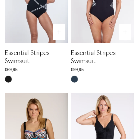
Optionen wählen
Op
Essential Stripes
Essential Stripes
Swimsuit
Swimsuit
Regulärer
€69,95
Regulärer
€99,95
Preis
Preis
Schwarz
Nachtblau
Ethno
Color
Set
Up
Zipper
Swimsuit