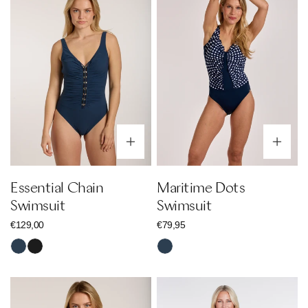
Swimsuit
Swimsuit
Optionen wählen
Op
Essential Chain
Maritime Dots
Swimsuit
Swimsuit
Regulärer
€129,00
Regulärer
€79,95
Preis
Preis
Nachtblau
Schwarz
Nachtblau
Ethno
Essential
Swimsuit
Bow