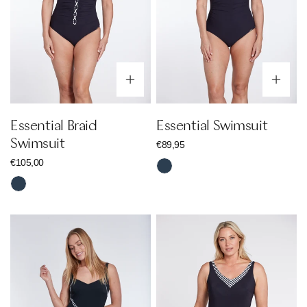
Optionen wählen
Op
Essential Braid
Essential Swimsuit
Swimsuit
Regulärer
€89,95
Preis
Regulärer
€105,00
Nachtblau
Preis
Nachtblau
Essential
Essential
Stripes
Stripes
Swimsuit
Swimsuit