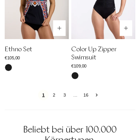
Optionen wählen
Op
Ethno Set
Color Up Zipper
Swimsuit
Regulärer
€105,00
Preis
Regulärer
€109,00
Schwarz
Preis
Schwarz
1
2
3
16
…
Beliebt bei über 100.000