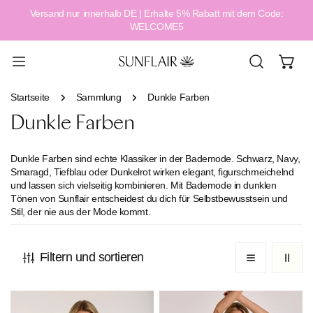
Versand nur innerhalb DE | Erhalte 5% Rabatt mit dem Code:
alt springen
WELCOME5
Startseite
Sammlung
Dunkle Farben
Dunkle Farben
Dunkle Farben sind echte Klassiker in der Bademode.
Schwarz, Navy,
Smaragd, Tiefblau oder Dunkelrot
wirken elegant, figurschmeichelnd
und lassen sich vielseitig kombinieren. Mit Bademode in dunklen
Tönen von Sunflair entscheidest du dich für
Selbstbewusstsein und
Stil
, der nie aus der Mode kommt.
Filtern und sortieren
Essential
Maritime
Chain
Dots