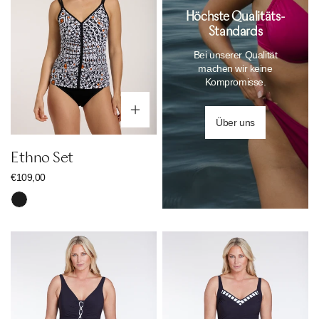
Höchste Qualitäts-
Standards
Bei unserer Qualität
machen wir keine
Kompromisse.
Optionen wählen
Über uns
Ethno Set
Regulärer
€109,00
Preis
Schwarz
Essential
Essential
Braid
Swimsuit
Swimsuit