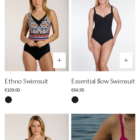
Swimsuit
Optionen wählen
Op
Ethno Swimsuit
Essential Bow Swimsuit
Regulärer
€109,00
Regulärer
€64,95
Preis
Preis
Schwarz
Schwarz
Ethno
Set