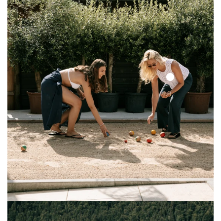
Solid
Lace
Top