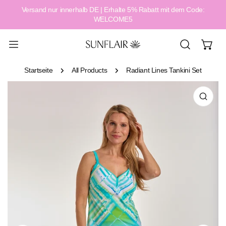
Versand nur innerhalb DE | Erhalte 5% Rabatt mit dem Code:
alt springen
WELCOME5
Startseite
All Products
Radiant Lines Tankini Set
tinformationen springen