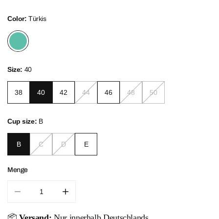
Color:
Türkis
Size:
40
38
40
42
44
46
48
50
Cup size:
B
B
C
D
E
Menge
Menge für Radiant Lines Tankini Set verringern
Menge für Radiant Lines Tankini Set erhö
📦
Versand:
Nur innerhalb Deutschlands.