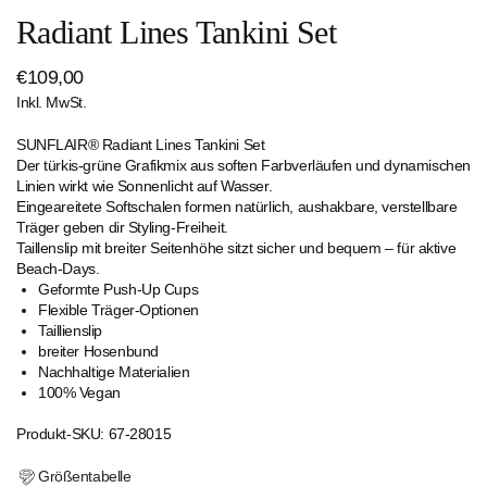
Radiant Lines Tankini Set
Regulärer
€109,00
Inkl. MwSt.
Preis
SUNFLAIR® Radiant Lines Tankini Set
Der türkis-grüne Grafikmix aus soften Farbverläufen und dynamischen
Linien wirkt wie Sonnenlicht auf Wasser.
Eingeareitete Softschalen formen natürlich, aushakbare, verstellbare
Träger geben dir Styling-Freiheit.
Taillenslip mit breiter Seitenhöhe sitzt sicher und bequem – für aktive
Beach-Days.
Geformte Push-Up Cups
Flexible Träger-Optionen
Taillienslip
breiter Hosenbund
Nachhaltige Materialien
100% Vegan
Produkt-SKU: 67-28015
Größentabelle