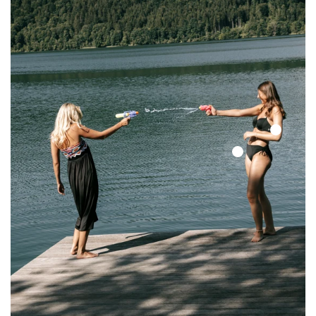
Color
Up
Color
Top
Up
Top