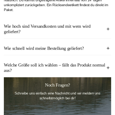
Natürlich. Du kannst ungetragene Artikel innerhalb von 14 Tagen
unkompliziert zurückgeben. Ein Rücksendeetikett findest du direkt im
Paket.
Wie hoch sind Versandkosten und mit wem wird
geliefert?
Bestellungen ab 50€ sind bei uns versandkostenfrei. Alle Bestellungen
Wie schnell wird meine Bestellung geliefert?
unter 50€ kosten derzeit 2,50€.
In der Regel erhältst du dein Paket innerhalb von 2–4 Werktagen. Wir
Die Lieferung erfolgt derzeit durch unseren Versandpartner Hermes.
Welche Größe soll ich wählen – fällt das Produkt normal
versenden klimafreundlich mit Hermes, inklusive Sendungsverfolgung.
aus?
Unsere Bademode fällt größengerecht aus. Wenn du unsicher bist,
Noch Fragen?
wirf einen Blick in unsere
Größentabelle
oder kontaktiere unseren
Schreibe uns einfach eine Nachricht und wir melden uns
Kundenservice – wir helfen dir gerne bei der Auswahl der perfekten
schnellstmöglich bei dir!
Passform.