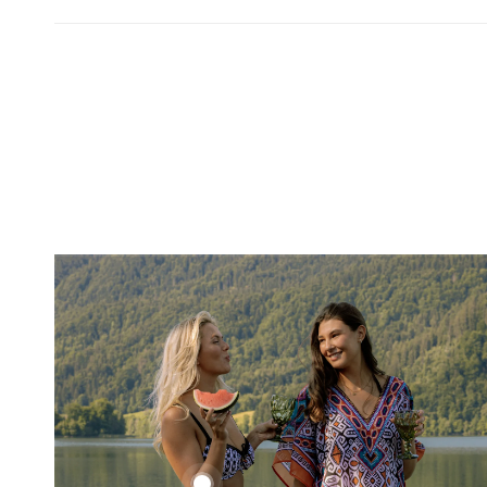
Ethno
Set