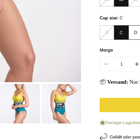
Cup size:
C
B
C
D
Menge
Menge für Omb
M
📦
Versand:
Nur i
ÖFFNEN SIE
Geringer Lagerbest
Gefällt oder pas