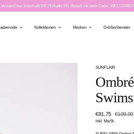
Versand nur innerhalb DE | Erhalte 5% Rabatt mit dem Code: WELCOME5
Bademode
Kollektionen
Marken
Größenberater
SUNFLAIR
Klassisch Elegant
Ombré 
Figurformend
Moderner Chic
ßen
Feminin & Sexy
Swims
weite
Sport & Aktiv
e
Verkaufspreis
€81,75
Regulärer
€109,00
Inkl. MwSt.
Preis
SUNFLAIR® Ombré Ani