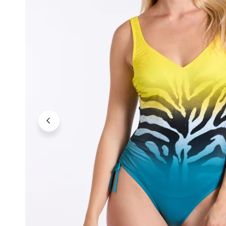
Neutrale Töne
Kräftige Töne
Dunkle Töne