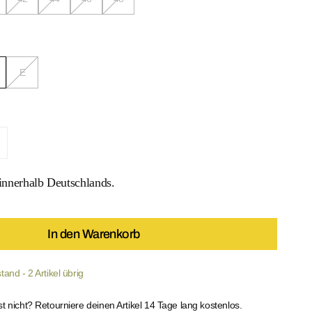
E
ré Animal Print Swimsuit verringern
enge für Ombré Animal Print Swimsuit erhöhen
nnerhalb Deutschlands.
 MEDIEN IN DER GALERIEANSICHT
In den Warenkorb
and - 2 Artikel übrig
st nicht? Retourniere deinen Artikel 14 Tage lang kostenlos.