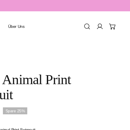
Über Uns
Einloggen
Urlaub & Resort
Animal Print
Spa & Wellness
Sport & Aquafitness
uit
Honeymoon & Romantik
Familienurlaub
Spare
25%
mal Print Swimsuit