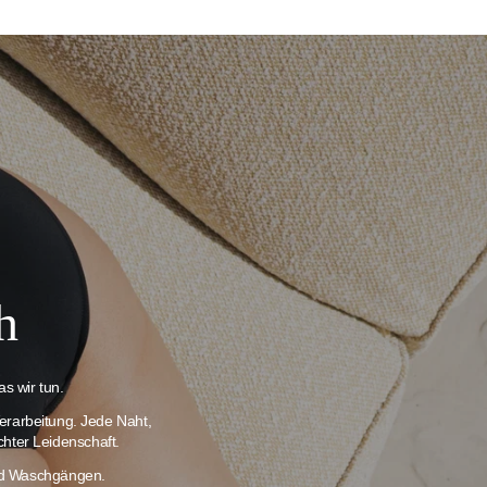
h
s wir tun.
erarbeitung. Jede Naht,
chter Leidenschaft.
und Waschgängen.