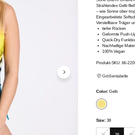
Strahlendes Gelb flie
– wie Sonne über tro
Eingearbeitete Softsc
Verstellbare Träger u
tiefer Rücken
Geformte Push-U
Quick-Dry Funktio
Nachhaltige Mater
100% Vegan
Produkt-SKU: 66-220
Größentabelle
Color:
Gelb
Size:
38
36
38
40