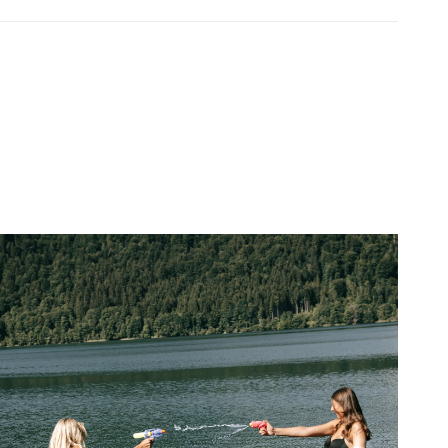
Color
Up
Color
Top
Up
Top