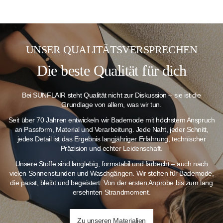
UNSER QUALITÄTSVERSPRECHEN
Die beste Qualität für dich
Bei SUNFLAIR steht Qualität nicht zur Diskussion – sie ist die
Grundlage von allem, was wir tun.
Seit über 70 Jahren entwickeln wir Bademode mit höchstem Anspruch
an Passform, Material und Verarbeitung. Jede Naht, jeder Schnitt,
jedes Detail ist das Ergebnis langjähriger Erfahrung, technischer
Präzision und echter Leidenschaft.
Unsere Stoffe sind langlebig, formstabil und farbecht – auch nach
vielen Sonnenstunden und Waschgängen.
Wir stehen für Bademode,
die passt, bleibt und begeistert. Von der ersten Anprobe bis zum lang
ersehnten Strandmoment.
Zu unseren Materialien