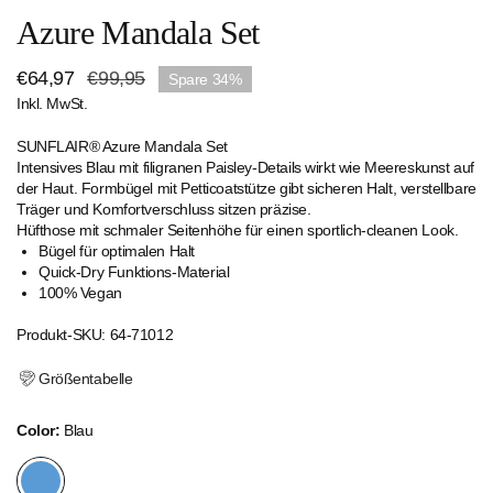
Azure Mandala Set
Verkaufspreis
€64,97
Regulärer
€99,95
Spare
34%
Inkl. MwSt.
Preis
SUNFLAIR® Azure Mandala Set
Intensives Blau mit filigranen Paisley-Details wirkt wie Meereskunst auf
der Haut. Formbügel mit Petticoatstütze gibt sicheren Halt, verstellbare
Träger und Komfortverschluss sitzen präzise.
Hüfthose mit schmaler Seitenhöhe für einen sportlich-cleanen Look.
Bügel für optimalen Halt
Quick-Dry Funktions-Material
100% Vegan
Produkt-SKU: 64-71012
Größentabelle
Color:
Blau