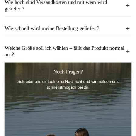
Wie hoch sind Versandkosten und mit wem wird
geliefert?
Bestellungen ab 50€ sind bei uns versandkostenfrei. Alle Bestellungen
Wie schnell wird meine Bestellung geliefert?
unter 50€ kosten derzeit 2,50€.
In der Regel erhältst du dein Paket innerhalb von 2–4 Werktagen. Wir
Die Lieferung erfolgt derzeit durch unseren Versandpartner Hermes.
Welche Größe soll ich wählen – fällt das Produkt normal
versenden klimafreundlich mit Hermes, inklusive Sendungsverfolgung.
aus?
Unsere Bademode fällt größengerecht aus. Wenn du unsicher bist,
Noch Fragen?
wirf einen Blick in unsere
Größentabelle
oder kontaktiere unseren
Schreibe uns einfach eine Nachricht und wir melden uns
Kundenservice – wir helfen dir gerne bei der Auswahl der perfekten
schnellstmöglich bei dir!
Passform.