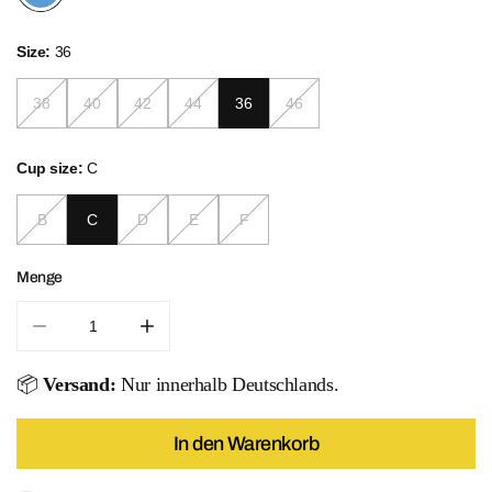
Size:
36
38
40
42
44
36
46
Cup size:
C
B
C
D
E
F
Menge
Menge für Azure Mandala Set verringern
Menge für Azure Mandala Set erhöhen
📦
Versand:
Nur innerhalb Deutschlands.
In den Warenkorb