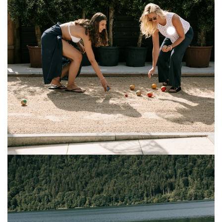
Solid
Lace
Top