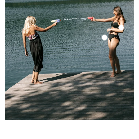
Color
Up
Color
Top
Up
Top