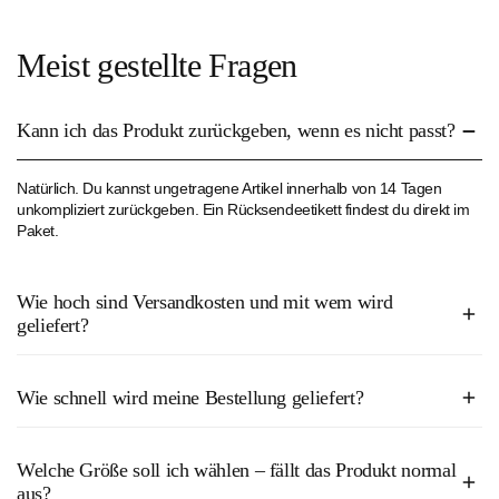
Meist gestellte Fragen
Kann ich das Produkt zurückgeben, wenn es nicht passt?
Natürlich. Du kannst ungetragene Artikel innerhalb von 14 Tagen
unkompliziert zurückgeben. Ein Rücksendeetikett findest du direkt im
Paket.
Wie hoch sind Versandkosten und mit wem wird
geliefert?
Bestellungen ab 50€ sind bei uns versandkostenfrei. Alle Bestellungen
Wie schnell wird meine Bestellung geliefert?
unter 50€ kosten derzeit 2,50€.
In der Regel erhältst du dein Paket innerhalb von 2–4 Werktagen. Wir
Die Lieferung erfolgt derzeit durch unseren Versandpartner Hermes.
Welche Größe soll ich wählen – fällt das Produkt normal
versenden klimafreundlich mit Hermes, inklusive Sendungsverfolgung.
aus?