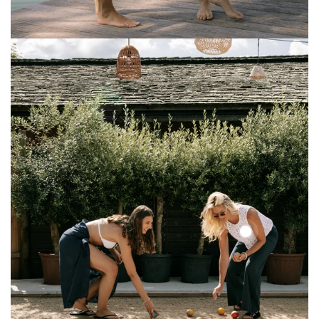
Solid
Lace
Top