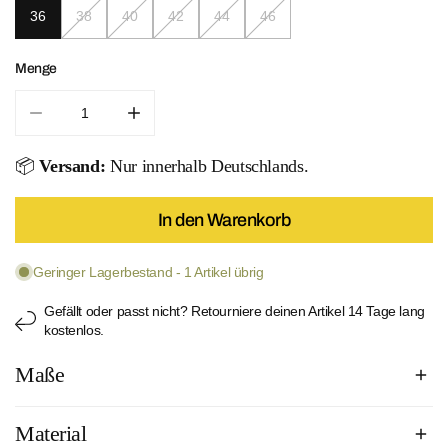
36
38
40
42
44
46
Menge
Menge für Floral Bottom verringern
Menge für Floral Bottom erhöhen
📦
Versand:
Nur innerhalb Deutschlands.
In den Warenkorb
Geringer Lagerbestand - 1 Artikel übrig
Gefällt oder passt nicht? Retourniere deinen Artikel 14 Tage lang
kostenlos.
Maße
Material
Unser Model ist 169 cm groß und trägt Größe 38