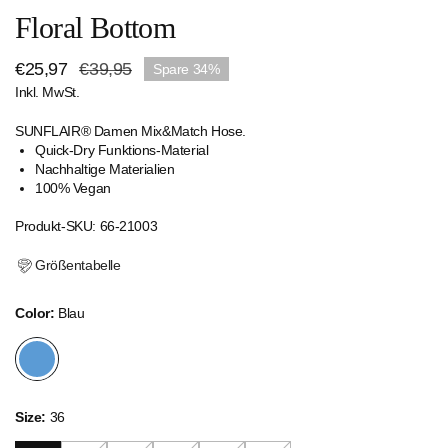
Floral Bottom
Verkaufspreis
€25,97
Regulärer
€39,95
Spare
34%
Inkl. MwSt.
Preis
SUNFLAIR® Damen Mix&Match Hose.
Quick-Dry Funktions-Material
Nachhaltige Materialien
100% Vegan
Produkt-SKU: 66-21003
Größentabelle
Color:
Blau
Size:
36