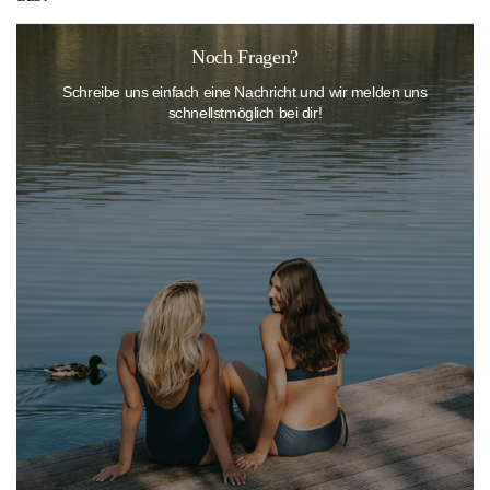
Unsere Bademode fällt größengerecht aus. Wenn du unsicher bist,
Noch Fragen?
wirf einen Blick in unsere
Größentabelle
oder kontaktiere unseren
Schreibe uns einfach eine Nachricht und wir melden uns
Kundenservice – wir helfen dir gerne bei der Auswahl der perfekten
schnellstmöglich bei dir!
Passform.