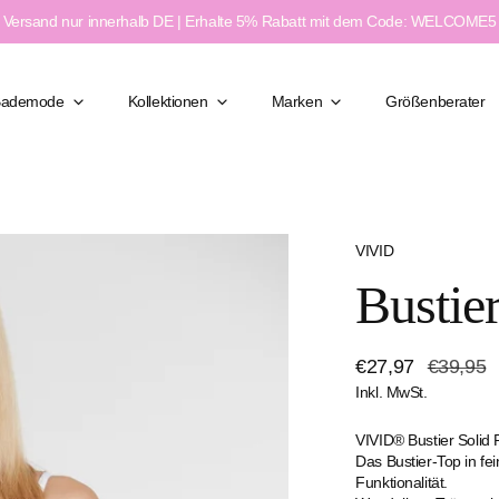
Versand nur innerhalb DE | Erhalte 5% Rabatt mit dem Code: WELCOME5
Bademode
Kollektionen
Marken
Größenberater
VIVID
Klassisch Elegant
Bustie
Figurformend
Moderner Chic
ßen
Feminin & Sexy
Verkaufspreis
€27,97
Regulärer
€39,95
weite
Sport & Aktiv
Inkl. MwSt.
Preis
e
VIVID® Bustier Solid 
Das Bustier-Top in fei
Funktionalität.