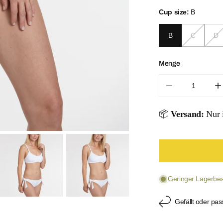
Cup size:
B
B
C
D
Menge
Menge für Bust
M
📦
Versand:
Nur i
ÖFFNEN SIE
Geringer Lagerbest
Gefällt oder pas