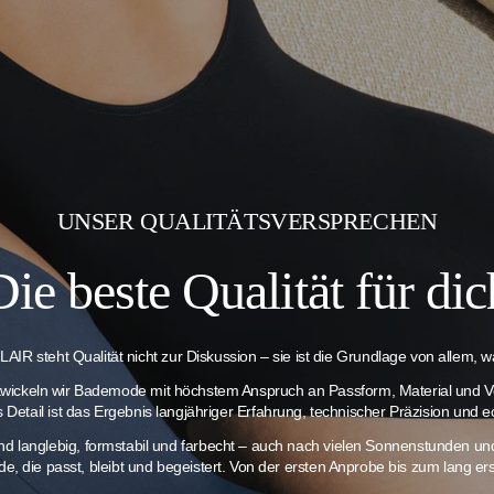
UNSER QUALITÄTSVERSPRECHEN
Die beste Qualität für dic
AIR steht Qualität nicht zur Diskussion – sie ist die Grundlage von allem, wa
twickeln wir Bademode mit höchstem Anspruch an Passform, Material und V
es Detail ist das Ergebnis langjähriger Erfahrung, technischer Präzision und e
ind langlebig, formstabil und farbecht – auch nach vielen Sonnenstunden 
e, die passt, bleibt und begeistert. Von der ersten Anprobe bis zum lang 