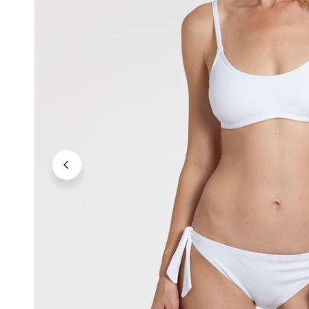
Neutrale Töne
Kräftige Töne
Dunkle Töne