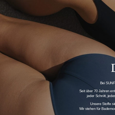
Bei SUNFL
Seit über 70 Jahren en
jeder Schnitt, jed
Unsere Stoffe s
Wir stehen für Bademod