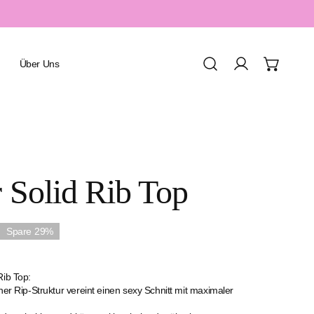
Über Uns
Einloggen
Urlaub & Resort
r Solid Rib Top
Spa & Wellness
Sport & Aquafitness
Spare
29%
Honeymoon & Romantik
Familienurlaub
Rib Top:
ner Rip-Struktur vereint einen sexy Schnitt mit maximaler