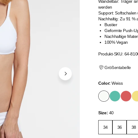
Wandelbar: Träger si
werden
Support: Softschalen 
Nachhaltig: Zu 91 % 
Bustier
Geformte Push-U
Nachhaltige Mater
100% Vegan
Produkt-SKU: 64-810
Größentabelle
Color:
Weiss
Size:
40
34
36
38