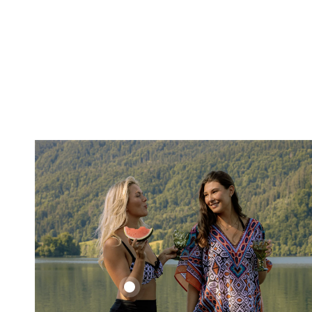
Ethno
Set