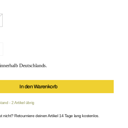
ier Solid Rib Top verringern
enge für Bustier Solid Rib Top erhöhen
nnerhalb Deutschlands.
 MEDIEN IN DER GALERIEANSICHT
In den Warenkorb
and - 2 Artikel übrig
st nicht? Retourniere deinen Artikel 14 Tage lang kostenlos.