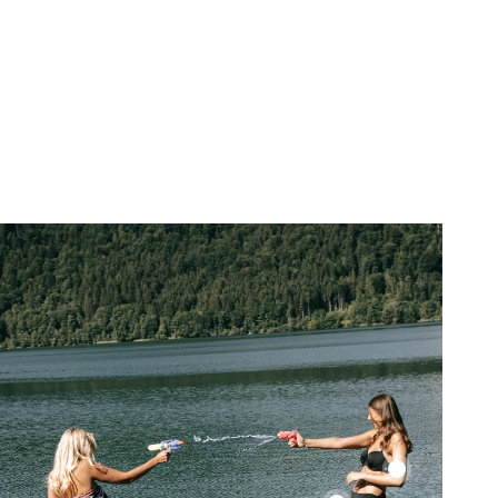
Color
Up
Color
Top
Up
Top