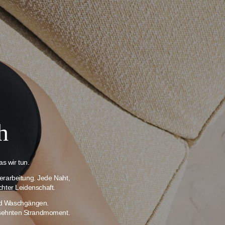
h
s wir tun.
erarbeitung. Jede Naht,
chter Leidenschaft.
und Waschgängen.
ersehnten Strandmoment.