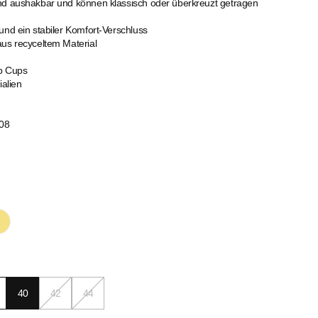
nd aushakbar und können klassisch oder überkreuzt getragen
und ein stabiler Komfort-Verschluss
aus recyceltem Material
p Cups
ialien
08
40
42
44