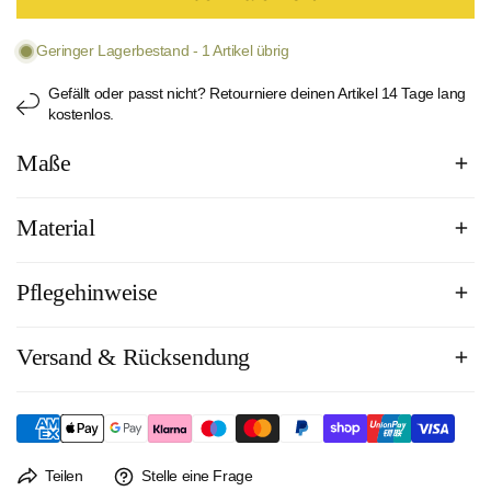
Geringer Lagerbestand - 1 Artikel übrig
Gefällt oder passt nicht? Retourniere deinen Artikel 14 Tage lang
kostenlos.
Maße
Material
Pflegehinweise
Material: Polyamid,Oberstoff 82% Polyamid/18% Elastan/Lycra
Cup: 80% Polyurethan / 20% Polyester
Versand & Rücksendung
Handwäsche
Füllmaterial: nein
Nicht bleichen
Futter: 85% Polyamid / 15% Elastan
Nicht für den Trockner geeignet
Nicht bügeln
Versandkosten innerhalb Deutschlands: 4,95€, ab 50€
versandkostenfrei.
Der Rückversand ist immer kostenlos. Ein Rücksendeetikett liegt jeder
Teilen
Stelle eine Frage