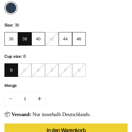
Size:
38
36
38
40
42
44
46
Cup size:
B
B
C
D
E
F
G
Menge
Menge für Color Up Top verringern
Menge für Color Up Top erhöhen
📦
Versand:
Nur innerhalb Deutschlands.
In den Warenkorb