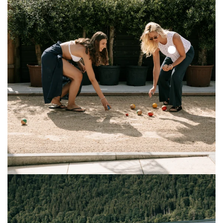
Solid
Lace
Top