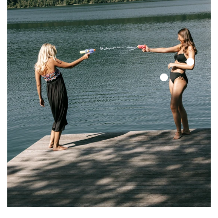
Color
Up
Color
Top
Up
Top