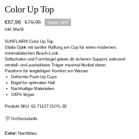
Color Up Top
Verkaufspreis
€67,96
Regulärer
€79,95
Spare
14%
Inkl. MwSt.
Preis
SUNFLAIR® Color Up Top
Glatte Optik mit sanfter Raffung am Cup für einen modernen,
minimalistischen Beach-Look.
Softschalen und Formbügel geben dir sicheren Support, während
verstell- und aushakbare Träger maximal flexibel sitzen.
Passform für langlebigen Komfort am Wasser.
Geformte Push-Up Cups
Bügel für optimalen Halt
Nachhaltige Materialien
100% Vegan
Produkt-SKU: 62-71107 CUYL-30
Größentabelle
Color:
Nachtblau