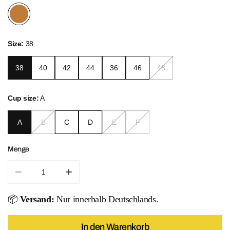
Size:
38
38
40
42
44
36
46
48
Cup size:
A
A
B
C
D
E
F
Menge
Menge für Color Up Zipper Swimsuit verringern
Menge für Color Up Zipper Swimsuit erhö
📦
Versand:
Nur innerhalb Deutschlands.
In den Warenkorb