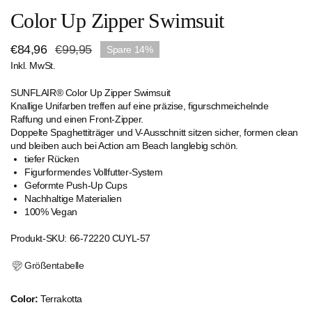
Color Up Zipper Swimsuit
Verkaufspreis
€84,96
Regulärer
€99,95
Spare
14%
Inkl. MwSt.
Preis
SUNFLAIR® Color Up Zipper Swimsuit
Knallige Unifarben treffen auf eine präzise, figurschmeichelnde
Raffung und einen Front-Zipper.
Doppelte Spaghettiträger und V-Ausschnitt sitzen sicher, formen clean
und bleiben auch bei Action am Beach langlebig schön.
tiefer Rücken
Figurformendes Vollfutter-System
Geformte Push-Up Cups
Nachhaltige Materialien
100% Vegan
Produkt-SKU: 66-72220 CUYL-57
Größentabelle
Color:
Terrakotta