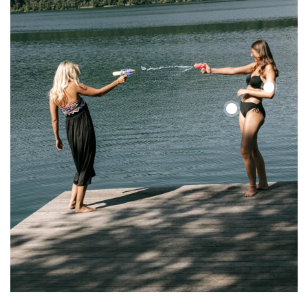
Color
Up
Color
Top
Up
Top