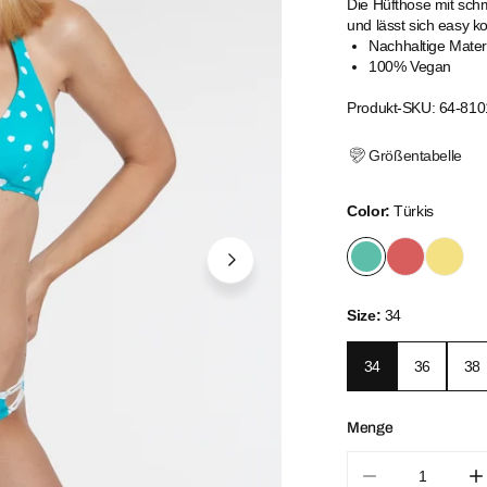
Die Hüfthose mit schm
und lässt sich easy k
Nachhaltige Mater
100% Vegan
Produkt-SKU: 64-810
Größentabelle
Color:
Türkis
Size:
34
34
36
38
Menge