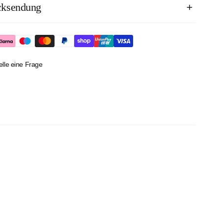
cksendung
 / 8% Elastan
kner geeignet
alb Deutschlands: 4,95€, ab 50€ versandkostenfrei.
mmer kostenlos. Ein Rücksendeetikett liegt jeder Bestellung bei.
4 Tage nach Erhalt der Bestellung möglich.
elle eine Frage