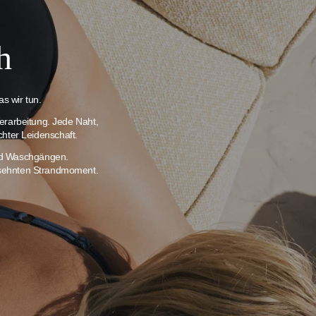
h
s wir tun.
erarbeitung. Jede Naht,
chter Leidenschaft.
und Waschgängen.
ersehnten Strandmoment.