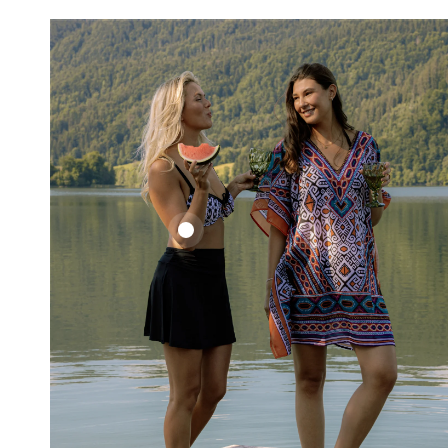
Ethno
Set