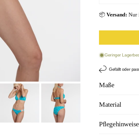
Menge für Dot
M
📦
Versand:
Nur i
Geringer Lagerbest
Gefällt oder pas
Maße
ÖFFNEN SIE
Material
Material: Polyamid,O
Pflegehinweis
Cup: nein