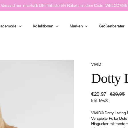
Versand nur innerhalb DE | Erhalte 5% Rabatt mit dem Code: WELCOME5
Bademode
Kollektionen
Marken
Größenberater
VIVID
Klassisch Elegant
Dotty 
Figurformend
Moderner Chic
ßen
Feminin & Sexy
Verkaufspreis
€20,97
Regulärer
€29,95
weite
Sport & Aktiv
Inkl. MwSt.
Preis
e
VIVID® Dotty Lacing 
Verspielte Polka Dots 
Hingucker mit moder