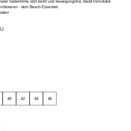
aler Seitenhöhe sitzt leicht und bewegungsfrei, bleibt formstabil
ombinieren - dein Beach-Essential.
ialien
12
40
42
44
46