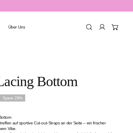
Über Uns
Einloggen
Urlaub & Resort
Lacing Bottom
Spa & Wellness
Sport & Aquafitness
Spare
29%
Honeymoon & Romantik
Familienurlaub
Bottom
treffen auf sportive Cut-out-Straps an der Seite – ein frischer
nem Vibe.