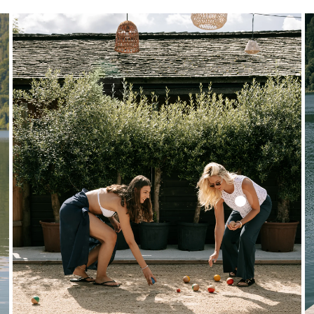
Solid
Lace
Top