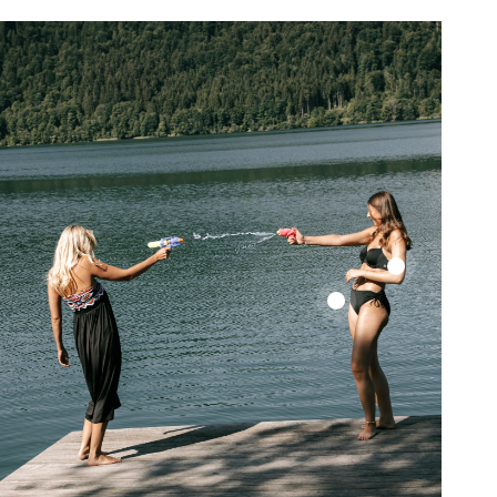
Color
Up
Color
Top
Up
Top