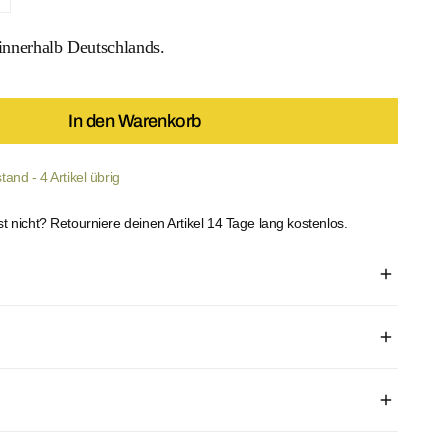
ty Lacing Bottom verringern
enge für Dotty Lacing Bottom erhöhen
nnerhalb Deutschlands.
In den Warenkorb
and - 4 Artikel übrig
st nicht? Retourniere deinen Artikel 14 Tage lang kostenlos.
 MEDIEN IN DER GALERIEANSICHT
berstoff 82% Polyamid/18% Elastan/Lycra
e