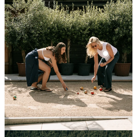
Solid
Lace
Top