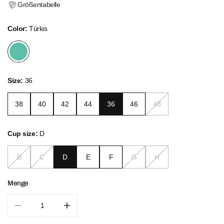
Größentabelle
Color:
Türkis
Size:
36
38
40
42
44
36
46
48
Cup size:
D
B
C
D
E
F
G
H
Menge
Menge für Ethno Glow Set verringern
Menge für Ethno Glow Set erhöhen