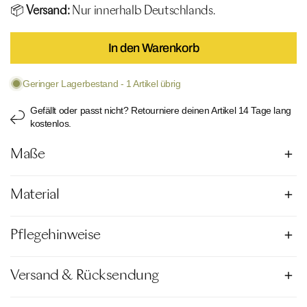
📦
Versand:
Nur innerhalb Deutschlands.
In den Warenkorb
Geringer Lagerbestand - 1 Artikel übrig
Gefällt oder passt nicht? Retourniere deinen Artikel 14 Tage lang
kostenlos.
Maße
Material
Unser Model ist 176 cm groß und trägt Größe 38B
fällt eine Nummer kleiner aus
Pflegehinweise
Material: Polyamid,Oberstoff 80% Polyamid/20% Elastan
Cup: nein
Versand & Rücksendung
Handwäsche
Füllmaterial: nein
Nicht bleichen
Futter: 85% Polyamid / 15% Elastan,92% Polyester / 8% Elastan
Nicht für den Trockner geeignet