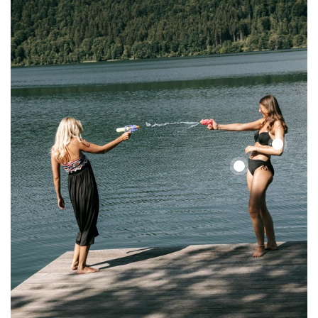
Color
Up
Color
Top
Up
Top