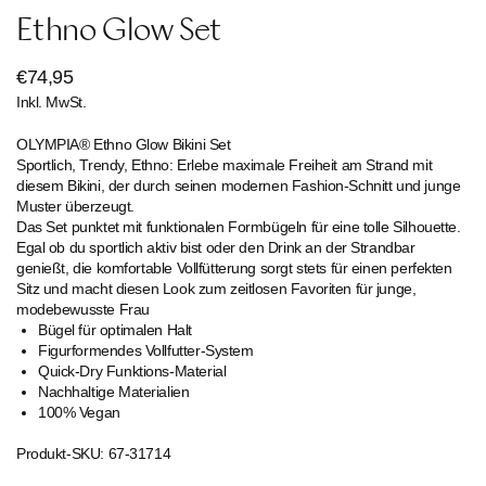
Ethno Glow Set
Regulärer
€74,95
Inkl. MwSt.
Preis
OLYMPIA® Ethno Glow Bikini Set
Sportlich, Trendy, Ethno: Erlebe maximale Freiheit am Strand mit
diesem Bikini, der durch seinen modernen Fashion-Schnitt und junge
Muster überzeugt.
Das Set punktet mit funktionalen Formbügeln für eine tolle Silhouette.
Egal ob du sportlich aktiv bist oder den Drink an der Strandbar
genießt, die komfortable Vollfütterung sorgt stets für einen perfekten
Sitz und macht diesen Look zum zeitlosen Favoriten für junge,
modebewusste Frau
Bügel für optimalen Halt
Figurformendes Vollfutter-System
Quick-Dry Funktions-Material
Nachhaltige Materialien
100% Vegan
Produkt-SKU: 67-31714