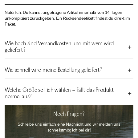
Natürlich. Du kannst ungetragene Artikel innerhalb von 14 Tagen
unkompliziert zurückgeben. Ein Rücksendeetikett findest du direkt im
Paket.
Wie hoch sind Versandkosten und mit wem wird
geliefert?
Bestellungen ab 50€ sind bei uns versandkostenfrei. Alle Bestellungen
Wie schnell wird meine Bestellung geliefert?
unter 50€ kosten derzeit 2,50€.
In der Regel erhältst du dein Paket innerhalb von 2–4 Werktagen. Wir
Die Lieferung erfolgt derzeit durch unseren Versandpartner Hermes.
Welche Größe soll ich wählen – fällt das Produkt
versenden klimafreundlich mit Hermes, inklusive Sendungsverfolgung.
normal aus?
Unsere Bademode fällt größengerecht aus. Wenn du unsicher bist,
Noch Fragen?
wirf einen Blick in unsere
Größentabelle
oder kontaktiere unseren
Schreibe uns einfach eine Nachricht und wir melden uns
Kundenservice – wir helfen dir gerne bei der Auswahl der perfekten
schnellstmöglich bei dir!
Passform.