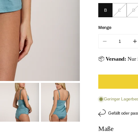
B
C
D
Menge
Menge für Ethn
M
📦
Versand:
Nur i
ÖFFNEN SIE
Geringer Lagerbest
Gefällt oder pas
Maße