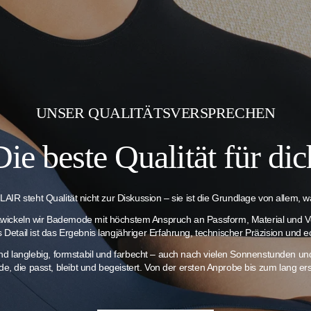
UNSER QUALITÄTSVERSPRECHEN
Die beste Qualität für dic
AIR steht Qualität nicht zur Diskussion – sie ist die Grundlage von allem, wa
twickeln wir Bademode mit höchstem Anspruch an Passform, Material und V
es Detail ist das Ergebnis langjähriger Erfahrung, technischer Präzision und e
ind langlebig, formstabil und farbecht – auch nach vielen Sonnenstunden 
e, die passt, bleibt und begeistert. Von der ersten Anprobe bis zum lang 