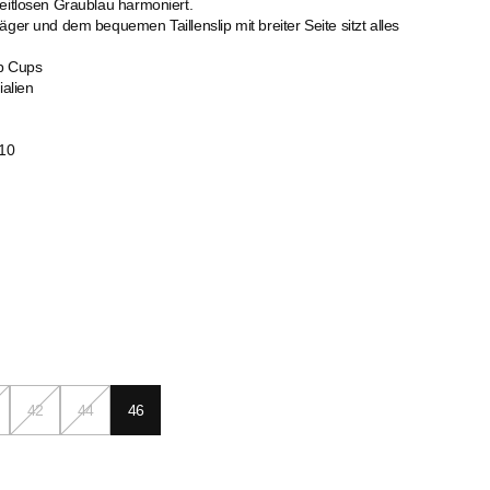
eitlosen Graublau harmoniert.
äger und dem bequemen Taillenslip mit breiter Seite sitzt alles
p Cups
ialien
10
42
44
46