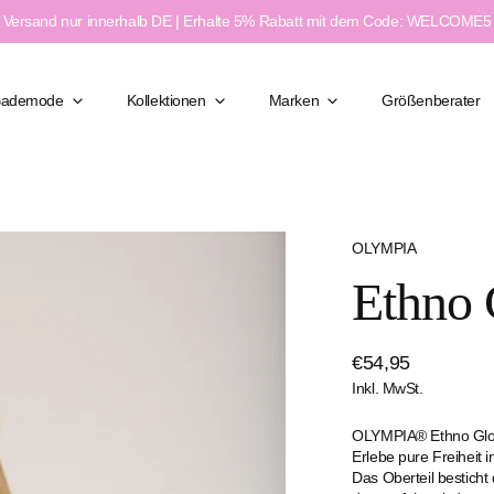
Versand nur innerhalb DE | Erhalte 5% Rabatt mit dem Code: WELCOME5
Bademode
Kollektionen
Marken
Größenberater
OLYMPIA
Klassisch Elegant
Ethno 
Figurformend
Moderner Chic
ßen
Feminin & Sexy
Regulärer
€54,95
weite
Sport & Aktiv
Inkl. MwSt.
Preis
e
OLYMPIA® Ethno Glow
Erlebe pure Freiheit i
Das Oberteil besticht