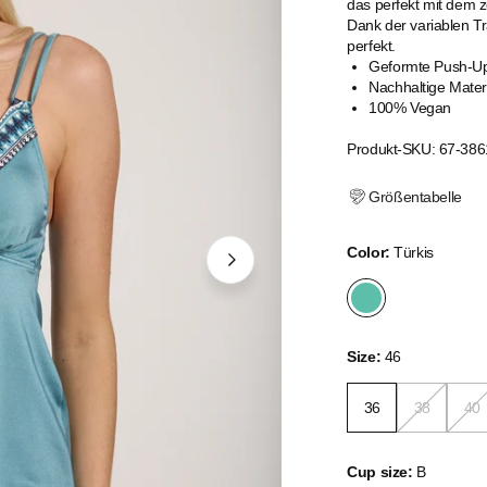
das perfekt mit dem z
Dank der variablen Tr
perfekt.
Geformte Push-U
Nachhaltige Mater
100% Vegan
Produkt-SKU: 67-386
Größentabelle
Color:
Türkis
Size:
46
36
38
40
Cup size:
B