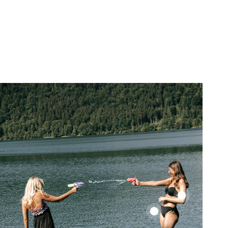
Color
Up
Color
Top
Up
Top