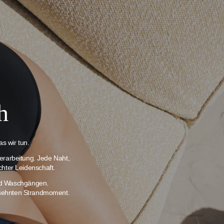
h
s wir tun.
erarbeitung. Jede Naht,
chter Leidenschaft.
und Waschgängen.
ersehnten Strandmoment.