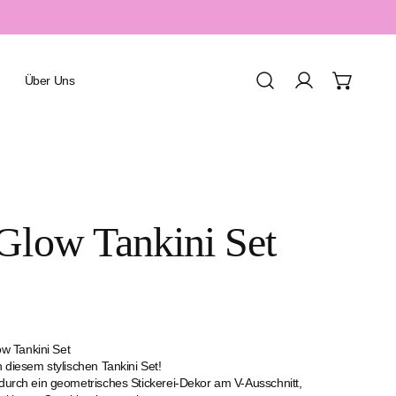
Über Uns
Einloggen
Urlaub & Resort
Glow Tankini Set
Spa & Wellness
Sport & Aquafitness
Honeymoon & Romantik
Familienurlaub
 Tankini Set
n diesem stylischen Tankini Set!
 durch ein geometrisches Stickerei-Dekor am V-Ausschnitt,