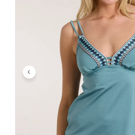
Neutrale Töne
Kräftige Töne
Dunkle Töne