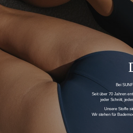
Bei SUNFL
Seit über 70 Jahren en
jeder Schnitt, jed
Unsere Stoffe s
Wir stehen für Bademod