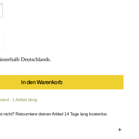
o Glow Tankini Set verringern
enge für Ethno Glow Tankini Set erhöhen
nnerhalb Deutschlands.
In den Warenkorb
 MEDIEN IN DER GALERIEANSICHT
and - 1 Artikel übrig
st nicht? Retourniere deinen Artikel 14 Tage lang kostenlos.