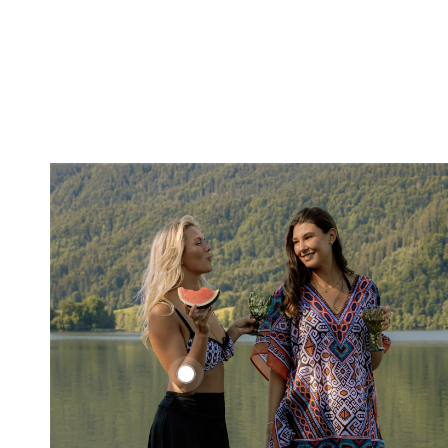
Ethno
Set