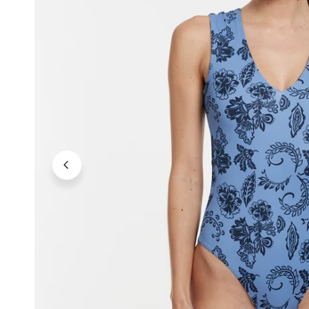
Neutrale Töne
Kräftige Töne
Dunkle Töne