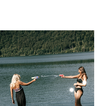
Color
Up
Color
Top
Up
Top