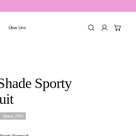
Über Uns
Einloggen
Urlaub & Resort
 Shade Sporty
Spa & Wellness
Sport & Aquafitness
uit
Honeymoon & Romantik
Familienurlaub
Spare
29%
Sporty Swimsuit: