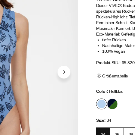
Dieser VIVID® Badean
spektakuläres Rücken
Rücken-Highlight: Tie
Femininer Schnitt: Kl
Maximaler Komfort: Br
Eco-Material: Gefert
tiefer Rücken
Nachhaltige Mater
100% Vegan
Produkt-SKU: 65-820
Größentabelle
Color:
Hellblau
Size:
34
34
36
38