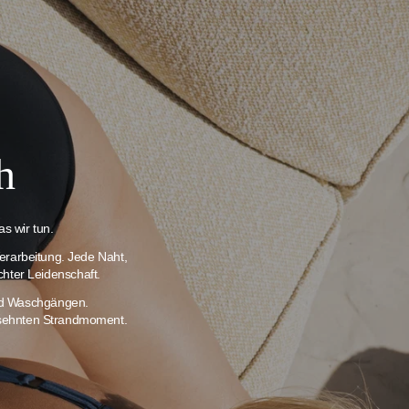
h
s wir tun.
erarbeitung. Jede Naht,
chter Leidenschaft.
und Waschgängen.
ersehnten Strandmoment.