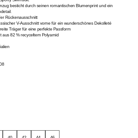
zug besticht durch seinen romantischen Blumenprint und ein
detail.
fer Rückenausschnitt
assischer V-Ausschnitt vorne für ein wunderschönes Dekolleté
eite Träger für eine perfekte Passform
igt aus 82 % recyceltem Polyamid
ialien
08
40
42
44
46