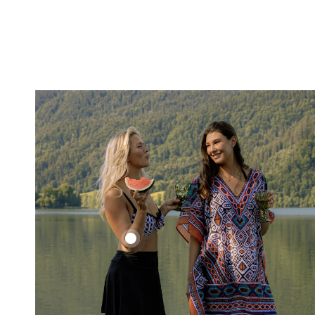
Ethno
Set