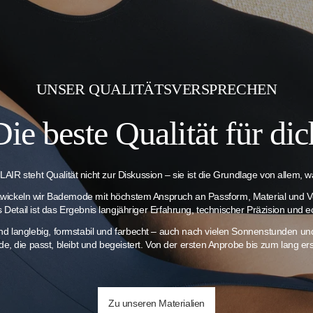
UNSER QUALITÄTSVERSPRECHEN
Die beste Qualität für dic
AIR steht Qualität nicht zur Diskussion – sie ist die Grundlage von allem, wa
twickeln wir Bademode mit höchstem Anspruch an Passform, Material und V
es Detail ist das Ergebnis langjähriger Erfahrung, technischer Präzision und e
ind langlebig, formstabil und farbecht – auch nach vielen Sonnenstunden 
e, die passt, bleibt und begeistert. Von der ersten Anprobe bis zum lang 
Zu unseren Materialien