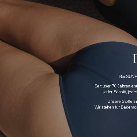
Bei SUNFL
Seit über 70 Jahren en
jeder Schnitt, jed
Unsere Stoffe s
Wir stehen für Bademod