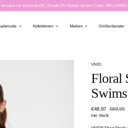
Versand nur innerhalb DE | Erhalte 5% Rabatt mit dem Code: WELCOME5
Bademode
Kollektionen
Marken
Größenberater
VIVID
Klassisch Elegant
Floral
Figurformend
Moderner Chic
ßen
Feminin & Sexy
Swims
weite
Sport & Aktiv
e
Verkaufspreis
€48,97
Regulärer
€69,95
Inkl. MwSt.
Preis
VIVID® Floral Shade 