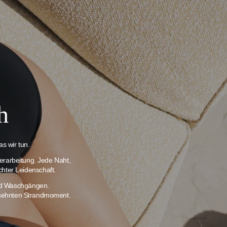
h
s wir tun.
erarbeitung. Jede Naht,
chter Leidenschaft.
und Waschgängen.
ersehnten Strandmoment.