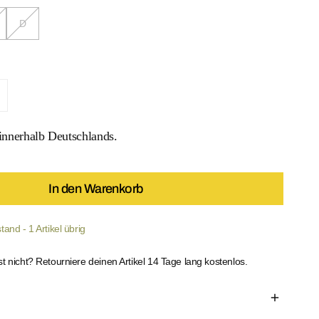
D
iscus Bloom Swimsuit verringern
enge für Hibiscus Bloom Swimsuit erhöhen
nnerhalb Deutschlands.
In den Warenkorb
 MEDIEN IN DER GALERIEANSICHT
and - 1 Artikel übrig
st nicht? Retourniere deinen Artikel 14 Tage lang kostenlos.