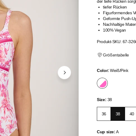
der tiefe Rücken sor
tiefer Rücken
Figurformendes Vo
Geformte Push-U
Nachhaltige Mater
100% Vegan
Produkt-SKU: 67-326
Größentabelle
Color:
Weiß/Pink
Size:
38
36
38
40
Cup size:
A