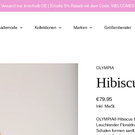
Versand nur innerhalb DE | Erhalte 5% Rabatt mit dem Code: WELCOME5
Bademode
Kollektionen
Marken
Größenberater
OLYMPIA
Klassisch Elegant
Hibisc
Figurformend
Moderner Chic
ßen
Feminin & Sexy
Regulärer
€79,95
weite
Sport & Aktiv
Inkl. MwSt.
Preis
e
OLYMPIA® Hibiscus 
Leuchtender Floraldru
Schalen formen sanft,