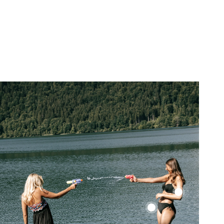
Color
Up
Color
Top
Up
Top