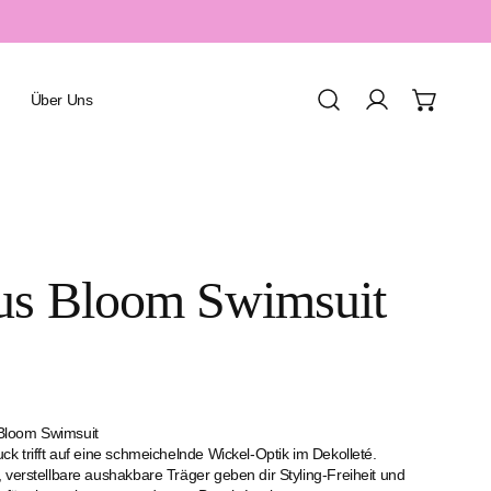
Über Uns
Einloggen
Urlaub & Resort
us Bloom Swimsuit
Spa & Wellness
Sport & Aquafitness
Honeymoon & Romantik
Familienurlaub
Bloom Swimsuit
ck trifft auf eine schmeichelnde Wickel-Optik im Dekolleté.
 verstellbare aushakbare Träger geben dir Styling-Freiheit und