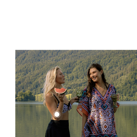
Ethno
Set