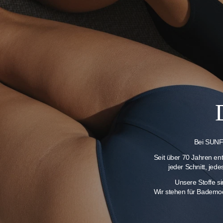
Bei SUNFL
Seit über 70 Jahren en
jeder Schnitt, jed
Unsere Stoffe s
Wir stehen für Bademod