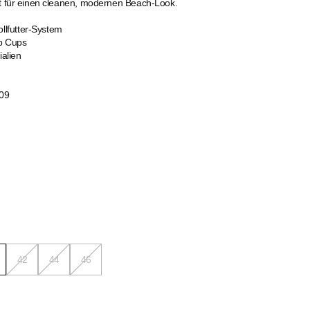
gt für einen cleanen, modernen Beach-Look.
llfutter-System
p Cups
ialien
09
42
44
46