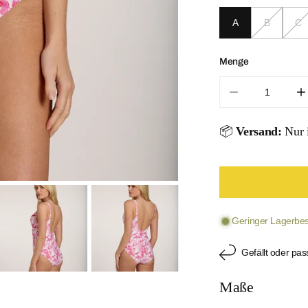
A
B
C
Menge
Menge für Hib
M
📦
Versand:
Nur i
ÖFFNEN SIE
Geringer Lagerbest
Gefällt oder pas
Maße