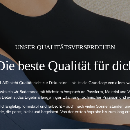
UNSER QUALITÄTSVERSPRECHEN
Die beste Qualität für dic
AIR steht Qualität nicht zur Diskussion – sie ist die Grundlage von allem, wa
twickeln wir Bademode mit höchstem Anspruch an Passform, Material und V
es Detail ist das Ergebnis langjähriger Erfahrung, technischer Präzision und e
ind langlebig, formstabil und farbecht – auch nach vielen Sonnenstunden 
e, die passt, bleibt und begeistert. Von der ersten Anprobe bis zum lang 