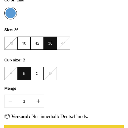
Size:
36
38
40
42
36
44
Cup size:
B
A
B
C
D
Menge
Menge für Maritime Structure Set verringern
Menge für Maritime Structure Set erhöhen
📦
Versand:
Nur innerhalb Deutschlands.