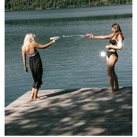
Color
Up
Color
Top
Up
Top