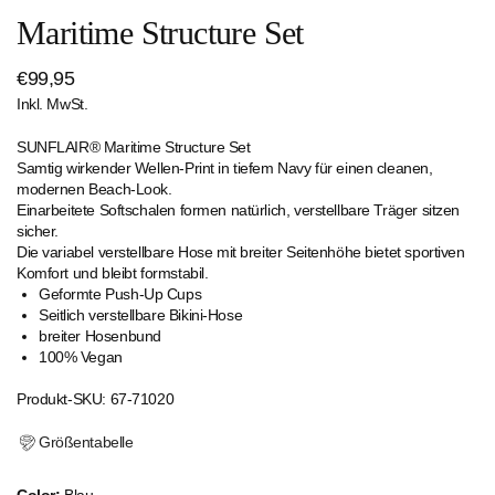
Maritime Structure Set
Regulärer
€99,95
Inkl. MwSt.
Preis
SUNFLAIR® Maritime Structure Set
Samtig wirkender Wellen-Print in tiefem Navy für einen cleanen,
modernen Beach-Look.
Einarbeitete Softschalen formen natürlich, verstellbare Träger sitzen
sicher.
Die variabel verstellbare Hose mit breiter Seitenhöhe bietet sportiven
Komfort und bleibt formstabil.
Geformte Push-Up Cups
Seitlich verstellbare Bikini-Hose
breiter Hosenbund
100% Vegan
Produkt-SKU: 67-71020
Größentabelle
Color:
Blau