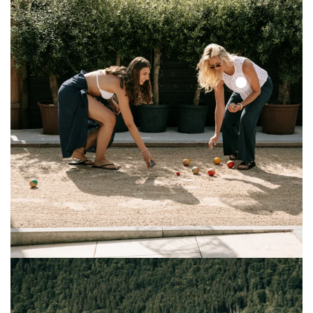
Solid
Lace
Top