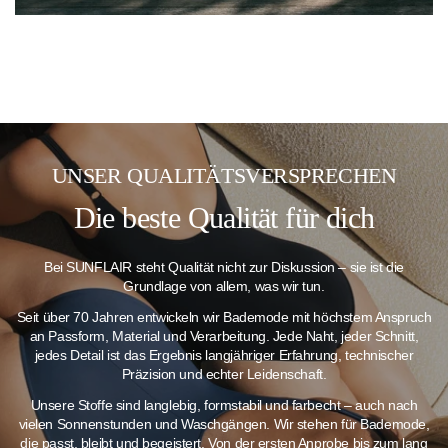
UNSER QUALITÄTSVERSPRECHEN
Die beste Qualität für dich
Bei SUNFLAIR steht Qualität nicht zur Diskussion – sie ist die
Grundlage von allem, was wir tun.
Seit über 70 Jahren entwickeln wir Bademode mit höchstem Anspruch
an Passform, Material und Verarbeitung. Jede Naht, jeder Schnitt,
jedes Detail ist das Ergebnis langjähriger Erfahrung, technischer
Präzision und echter Leidenschaft.
Unsere Stoffe sind langlebig, formstabil und farbecht – auch nach
vielen Sonnenstunden und Waschgängen.
Wir stehen für Bademode,
die passt, bleibt und begeistert. Von der ersten Anprobe bis zum lang