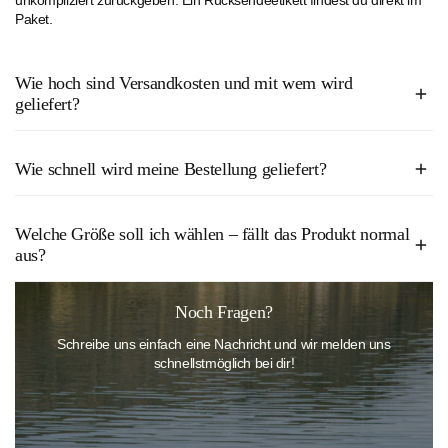
unkompliziert zurückgeben. Ein Rücksendeetikett findest du direkt im
Paket.
Wie hoch sind Versandkosten und mit wem wird
geliefert?
Bestellungen ab 50€ sind bei uns versandkostenfrei. Alle Bestellungen
Wie schnell wird meine Bestellung geliefert?
unter 50€ kosten derzeit 2,50€.
In der Regel erhältst du dein Paket innerhalb von 2–4 Werktagen. Wir
Die Lieferung erfolgt derzeit durch unseren Versandpartner Hermes.
Welche Größe soll ich wählen – fällt das Produkt normal
versenden klimafreundlich mit Hermes, inklusive Sendungsverfolgung.
aus?
Unsere Bademode fällt größengerecht aus. Wenn du unsicher bist,
Noch Fragen?
wirf einen Blick in unsere
Größentabelle
oder kontaktiere unseren
Schreibe uns einfach eine Nachricht und wir melden uns
Kundenservice – wir helfen dir gerne bei der Auswahl der perfekten
schnellstmöglich bei dir!
Passform.