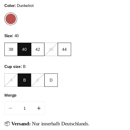
Color:
Dunkelrot
Size:
40
38
40
42
36
44
Cup size:
B
A
B
C
D
Menge
Menge für Metallic Shine Wire Swimsuit verringern
Menge für Metallic Shine Wire Swimsuit e
📦
Versand:
Nur innerhalb Deutschlands.