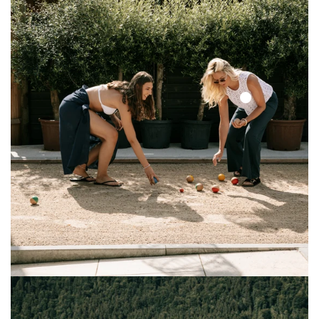
Solid
Lace
Top