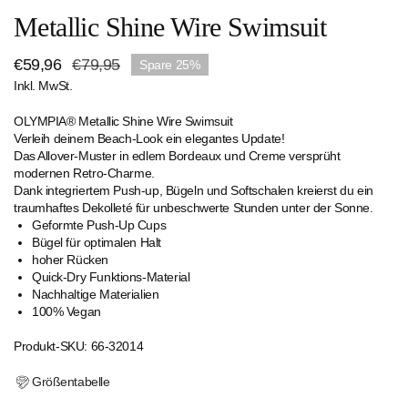
Metallic Shine Wire Swimsuit
Verkaufspreis
€59,96
Regulärer
€79,95
Spare
25%
Inkl. MwSt.
Preis
OLYMPIA® Metallic Shine Wire Swimsuit
Verleih deinem Beach-Look ein elegantes Update!
Das Allover-Muster in edlem Bordeaux und Creme versprüht
modernen Retro-Charme.
Dank integriertem Push-up, Bügeln und Softschalen kreierst du ein
traumhaftes Dekolleté für unbeschwerte Stunden unter der Sonne.
Geformte Push-Up Cups
Bügel für optimalen Halt
hoher Rücken
Quick-Dry Funktions-Material
Nachhaltige Materialien
100% Vegan
Produkt-SKU: 66-32014
Größentabelle