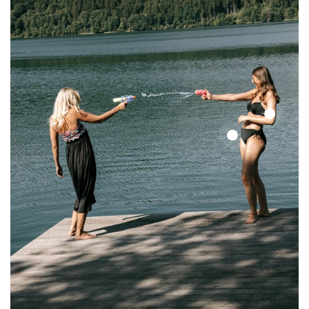
Color
Up
Color
Top
Up
Top