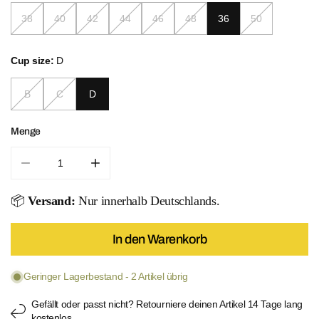
38
40
42
44
46
48
36
50
Cup size:
D
B
C
D
Menge
Menge für Berry Breeze Swimsuit verringern
Menge für Berry Breeze Swimsuit erhöhe
📦
Versand:
Nur innerhalb Deutschlands.
In den Warenkorb
Geringer Lagerbestand - 2 Artikel übrig
Gefällt oder passt nicht? Retourniere deinen Artikel 14 Tage lang
kostenlos.