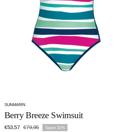
ÖFFNEN SIE MEDIEN IN DER GALERIEANSICHT
SUNMARIN
Berry Breeze Swimsuit
Verkaufspreis
€53,57
Regulärer
€79,95
Spare
32%