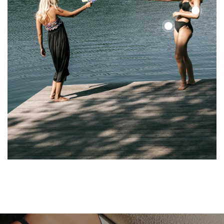
Color
Up
Color
Top
Up
Top