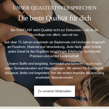
UNSER QUALITÄTSVERSPRECHEN
Die beste Qualität für dich
Bei SUNFLAIR steht Qualität nicht zur Diskussion – sie ist die
Grundlage von allem, was wir tun.
Seit über 70 Jahren entwickeln wir Bademode mit höchstem Anspruch
an Passform, Material und Verarbeitung. Jede Naht, jeder Schnitt,
jedes Detail ist das Ergebnis langjähriger Erfahrung, technischer
Präzision und echter Leidenschaft.
Unsere Stoffe sind langlebig, formstabil und farbecht – auch nach
vielen Sonnenstunden und Waschgängen.
Wir stehen für Bademode,
die passt, bleibt und begeistert. Von der ersten Anprobe bis zum lang
ersehnten Strandmoment.
Zu unseren Materialien