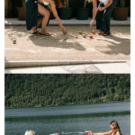
Solid
Lace
Top