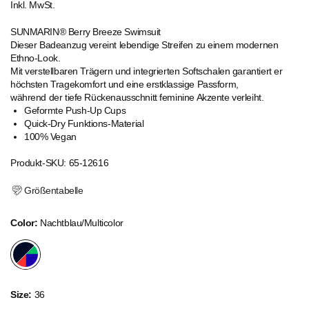
Inkl. MwSt.
Preis
SUNMARIN® Berry Breeze Swimsuit
Dieser Badeanzug vereint lebendige Streifen zu einem modernen
Ethno-Look.
Mit verstellbaren Trägern und integrierten Softschalen garantiert er
höchsten Tragekomfort und eine erstklassige Passform,
während der tiefe Rückenausschnitt feminine Akzente verleiht.
Geformte Push-Up Cups
Quick-Dry Funktions-Material
100% Vegan
Produkt-SKU: 65-12616
Größentabelle
Color:
Nachtblau/Multicolor
Size:
36