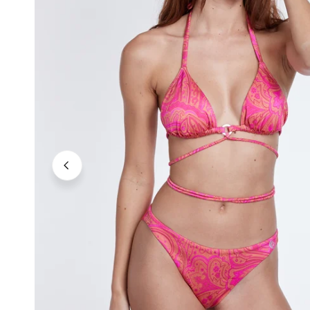
Neutrale Töne
Kräftige Töne
Dunkle Töne