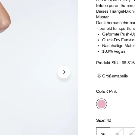
Erlebe puren Summe
Dieses Triangel-Bikin
Muster.
Dank herausnehmbare
– perfekt für sportl
Geformte Push-U
Quick-Dry Funktio
Nachhaltige Mater
100% Vegan
Produkt-SKU: 66-316
Größentabelle
Color:
Pink
Size:
42
36
38
40