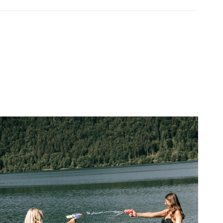
Color
Up
Color
Top
Up
Top