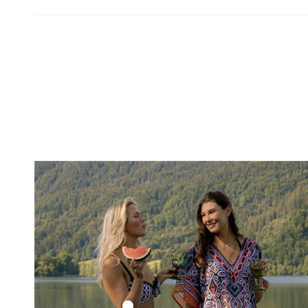
Ethno
Set