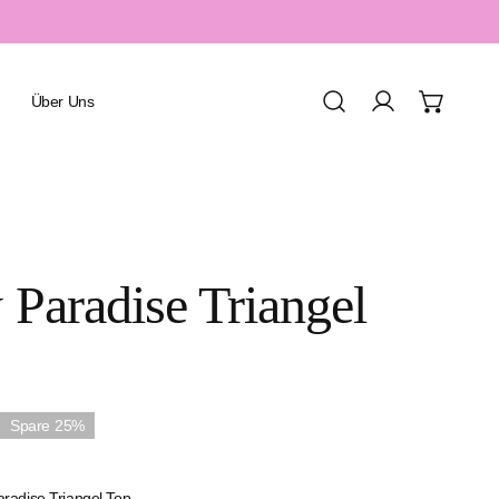
Über Uns
Einloggen
Urlaub & Resort
 Paradise Triangel
Spa & Wellness
Sport & Aquafitness
Honeymoon & Romantik
Familienurlaub
Spare
25%
radise Triangel Top