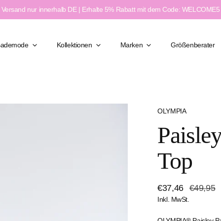
Versand nur innerhalb DE | Erhalte 5% Rabatt mit dem Code: WELCOME5
Bademode
Kollektionen
Marken
Größenberater
OLYMPIA
Klassisch Elegant
Paisley
Figurformend
Moderner Chic
ßen
Feminin & Sexy
Top
weite
Sport & Aktiv
e
Verkaufspreis
€37,46
Regulärer
€49,95
Inkl. MwSt.
Preis
OLYMPIA® Paisley Pa