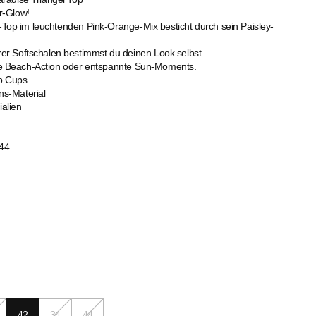
r-Glow!
i-Top im leuchtenden Pink-Orange-Mix besticht durch sein Paisley-
r Softschalen bestimmst du deinen Look selbst
iche Beach-Action oder entspannte Sun-Moments.
p Cups
ns-Material
ialien
44
42
34
44