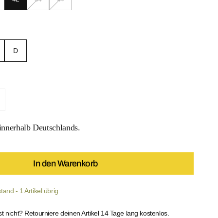
D
ley Paradise Triangel Top verringern
enge für Paisley Paradise Triangel Top erhöhen
nnerhalb Deutschlands.
 MEDIEN IN DER GALERIEANSICHT
In den Warenkorb
and - 1 Artikel übrig
st nicht? Retourniere deinen Artikel 14 Tage lang kostenlos.