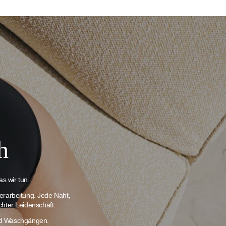
h
s wir tun.
erarbeitung. Jede Naht,
chter Leidenschaft.
und Waschgängen.