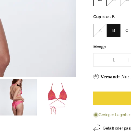
Cup size:
B
A
B
C
Menge
Menge für Pais
M
📦
Versand:
Nur i
ÖFFNEN SIE
Geringer Lagerbest
Gefällt oder pas