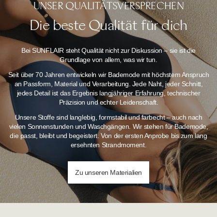
UNSER QUALITÄTSVERSPRECHEN
Die beste Qualität für dich
Bei SUNFLAIR steht Qualität nicht zur Diskussion – sie ist die
Grundlage von allem, was wir tun.
Seit über 70 Jahren entwickeln wir Bademode mit höchstem Anspruch
an Passform, Material und Verarbeitung. Jede Naht, jeder Schnitt,
jedes Detail ist das Ergebnis langjähriger Erfahrung, technischer
Präzision und echter Leidenschaft.
Unsere Stoffe sind langlebig, formstabil und farbecht – auch nach
vielen Sonnenstunden und Waschgängen.
Wir stehen für Bademode,
die passt, bleibt und begeistert. Von der ersten Anprobe bis zum lang
ersehnten Strandmoment.
Zu unseren Materialien