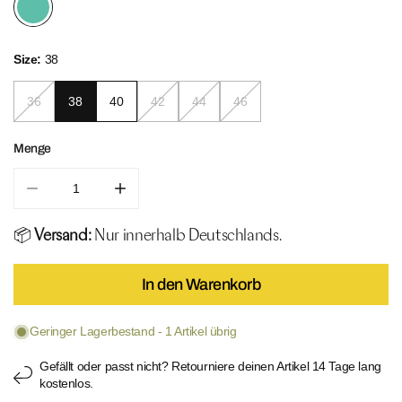
Size:
38
36
38
40
42
44
46
Menge
Menge für Palm Pop Bottom verringern
Menge für Palm Pop Bottom erhöhen
📦
Versand:
Nur innerhalb Deutschlands.
In den Warenkorb
Geringer Lagerbestand - 1 Artikel übrig
Gefällt oder passt nicht? Retourniere deinen Artikel 14 Tage lang
kostenlos.