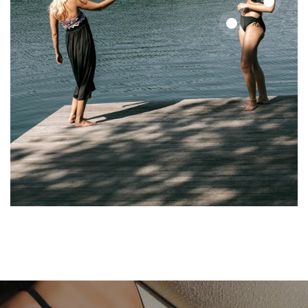
Color
Up
Color
Top
Up
Top