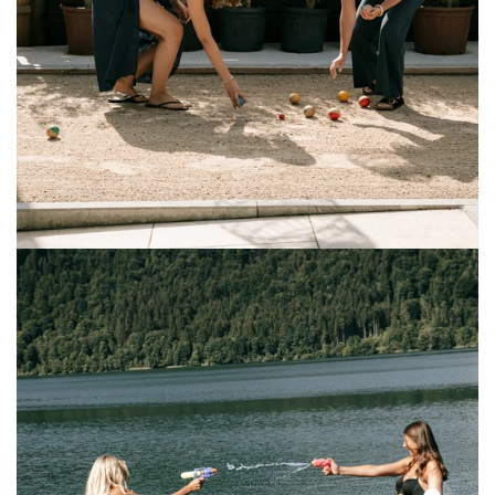
Solid
Lace
Top