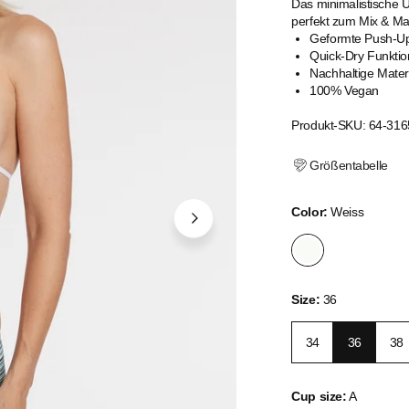
Das minimalistische U
perfekt zum Mix & M
Geformte Push-U
Quick-Dry Funktio
Nachhaltige Mater
100% Vegan
Produkt-SKU: 64-316
Größentabelle
Color:
Weiss
Size:
36
34
36
38
Cup size:
A