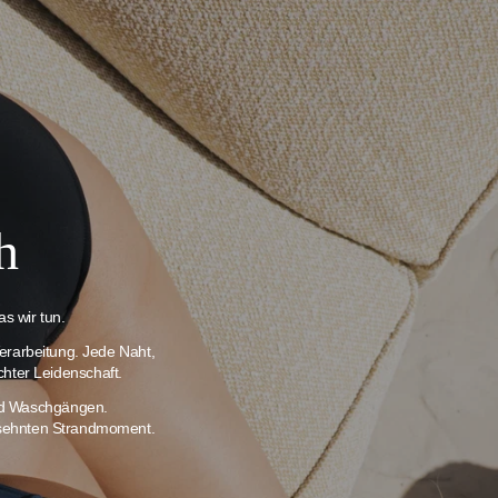
h
s wir tun.
erarbeitung. Jede Naht,
chter Leidenschaft.
und Waschgängen.
ersehnten Strandmoment.