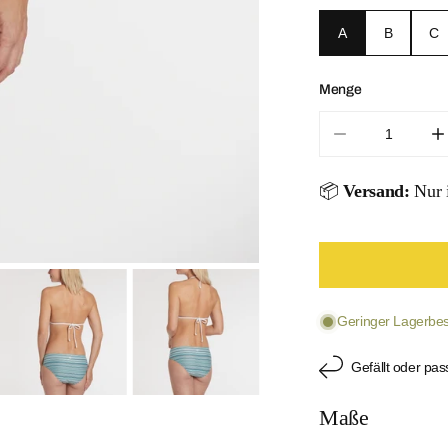
A
B
C
Menge
Menge für Pure
M
📦
Versand:
Nur i
ÖFFNEN SIE
Geringer Lagerbest
Gefällt oder pas
Maße