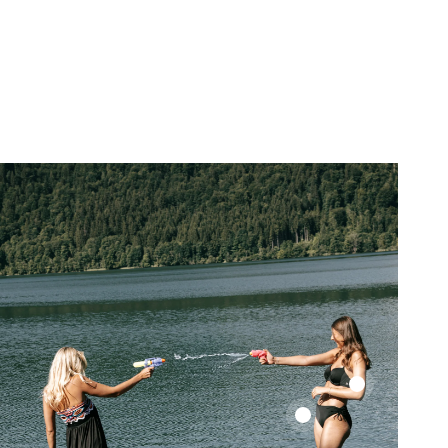
Color
Up
Color
Top
Up
Top