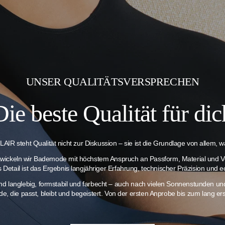
UNSER QUALITÄTSVERSPRECHEN
Die beste Qualität für dic
AIR steht Qualität nicht zur Diskussion – sie ist die Grundlage von allem, wa
twickeln wir Bademode mit höchstem Anspruch an Passform, Material und V
es Detail ist das Ergebnis langjähriger Erfahrung, technischer Präzision und e
ind langlebig, formstabil und farbecht – auch nach vielen Sonnenstunden 
e, die passt, bleibt und begeistert. Von der ersten Anprobe bis zum lang 