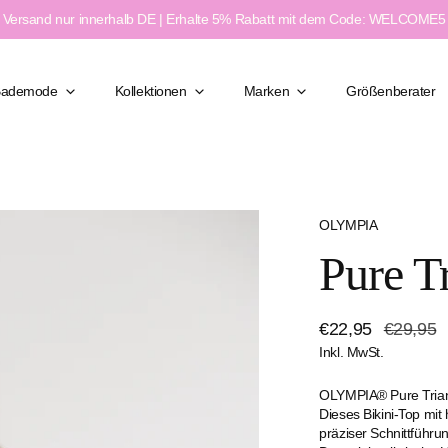
Versand nur innerhalb DE | Erhalte 5% Rabatt mit dem Code: WELCOME5
Bademode
Kollektionen
Marken
Größenberater
OLYMPIA
Klassisch Elegant
Pure T
Figurformend
Moderner Chic
ßen
Feminin & Sexy
Verkaufspreis
€22,95
Regulärer
€29,95
weite
Sport & Aktiv
Inkl. MwSt.
Preis
e
OLYMPIA® Pure Trian
Dieses Bikini-Top mit
präziser Schnittführun