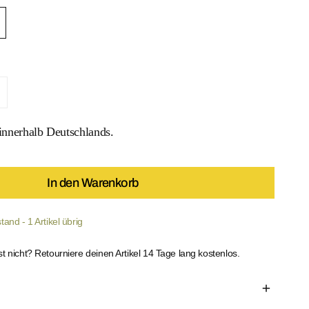
 Triangel Top verringern
enge für Pure Triangel Top erhöhen
nnerhalb Deutschlands.
In den Warenkorb
 MEDIEN IN DER GALERIEANSICHT
and - 1 Artikel übrig
st nicht? Retourniere deinen Artikel 14 Tage lang kostenlos.