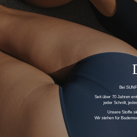
Bei SUNFL
Seit über 70 Jahren en
jeder Schnitt, jed
Unsere Stoffe s
Wir stehen für Bademod