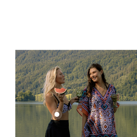
Ethno
Set