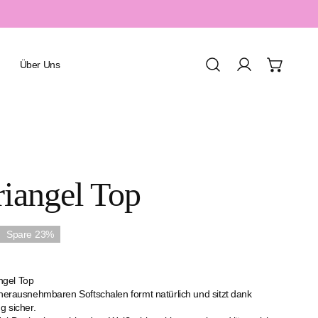
Über Uns
Einloggen
Urlaub & Resort
riangel Top
Spa & Wellness
Sport & Aquafitness
Spare
23%
Honeymoon & Romantik
Familienurlaub
gel Top
 herausnehmbaren Softschalen formt natürlich und sitzt dank
g sicher.