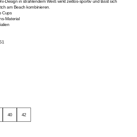
ni-Design in strahlendem Weiß wirkt zeitlos-sportiv und lässt sich
atch am Beach kombinieren.
p Cups
ns-Material
ialien
51
40
42