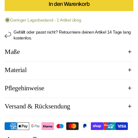
In den Warenkorb
Geringer Lagerbestand - 1 Artikel übrig
Gefällt oder passt nicht? Retourniere deinen Artikel 14 Tage lang
kostenlos.
Maße
Material
Pflegehinweise
Material: Polyamid,Oberstoff 80% Polyamid/20% Elastan
Cup: 100% Polyester
Versand & Rücksendung
Handwäsche
Füllmaterial: nein
Nicht bleichen
Futter: 87% Polyester / 13% Elastan
Nicht für den Trockner geeignet
Nicht bügeln
Versandkosten innerhalb Deutschlands: 4,95€, ab 50€
versandkostenfrei.