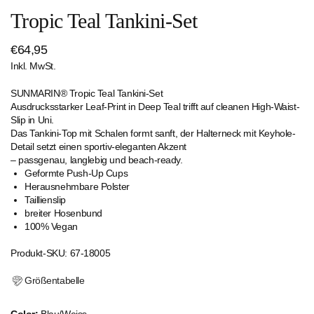
Tropic Teal Tankini-Set
Regulärer
€64,95
Inkl. MwSt.
Preis
SUNMARIN® Tropic Teal Tankini-Set
Ausdrucksstarker Leaf-Print in Deep Teal trifft auf cleanen High-Waist-
Slip in Uni.
Das Tankini-Top mit Schalen formt sanft, der Halterneck mit Keyhole-
Detail setzt einen sportiv-eleganten Akzent
– passgenau, langlebig und beach-ready.
Geformte Push-Up Cups
Herausnehmbare Polster
Taillienslip
breiter Hosenbund
100% Vegan
Produkt-SKU: 67-18005
Größentabelle
Color:
Blau/Weiss