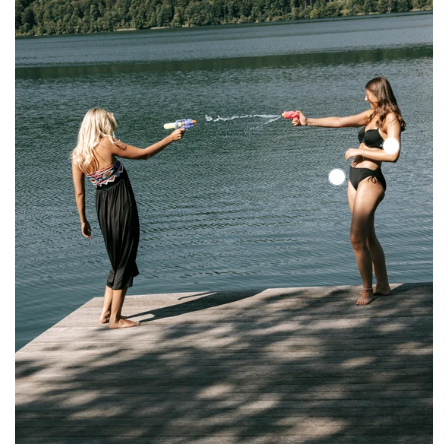
Color
Up
Color
Top
Up
Top