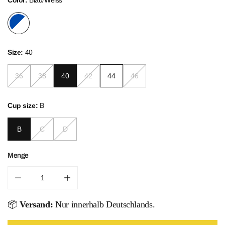
Size:
40
36
38
40
42
44
46
Cup size:
B
B
C
D
Menge
Menge für Tropic Teal Tankini-Set verringern
Menge für Tropic Teal Tankini-Set erhöhe
📦
Versand:
Nur innerhalb Deutschlands.