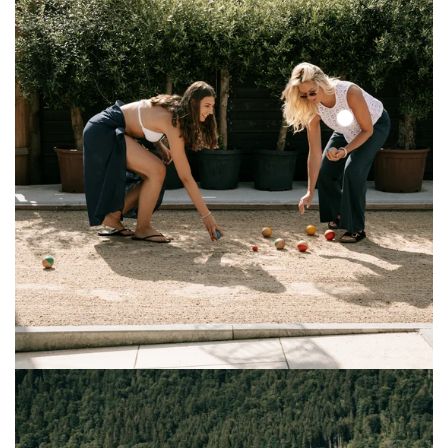
Solid
Lace
Top