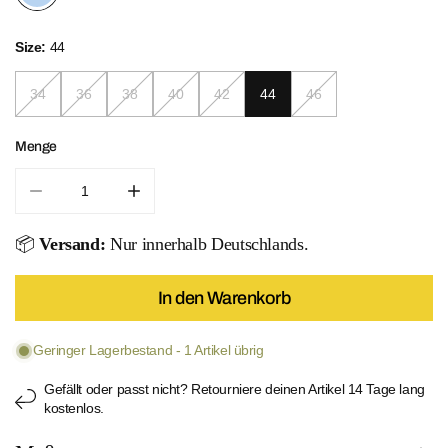
Size:
44
34
36
38
40
42
44
46
Menge
Menge für Tropical Ocean Maxi Dress verringern
Menge für Tropical Ocean Maxi Dress er
📦
Versand:
Nur innerhalb Deutschlands.
In den Warenkorb
Geringer Lagerbestand - 1 Artikel übrig
Gefällt oder passt nicht? Retourniere deinen Artikel 14 Tage lang
kostenlos.