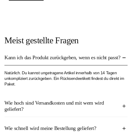
Meist gestellte Fragen
Kann ich das Produkt zurückgeben, wenn es nicht passt?
Natürlich. Du kannst ungetragene Artikel innerhalb von 14 Tagen
unkompliziert zurückgeben. Ein Rücksendeetikett findest du direkt im
Paket.
Wie hoch sind Versandkosten und mit wem wird
geliefert?
Bestellungen ab 50€ sind bei uns versandkostenfrei. Alle Bestellungen
Wie schnell wird meine Bestellung geliefert?
unter 50€ kosten derzeit 2,50€.