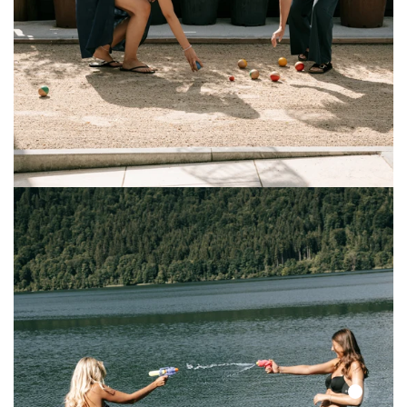
Solid
Lace
Top