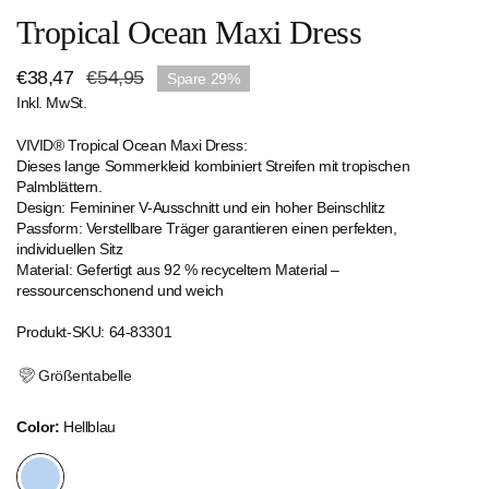
Tropical Ocean Maxi Dress
Verkaufspreis
€38,47
Regulärer
€54,95
Spare
29%
Inkl. MwSt.
Preis
VIVID® Tropical Ocean Maxi Dress:
Dieses lange Sommerkleid kombiniert Streifen mit tropischen
Palmblättern.
Design: Femininer V-Ausschnitt und ein hoher Beinschlitz
Passform: Verstellbare Träger garantieren einen perfekten,
individuellen Sitz
Material: Gefertigt aus 92 % recyceltem Material –
ressourcenschonend und weich
Produkt-SKU: 64-83301
Größentabelle
Color:
Hellblau