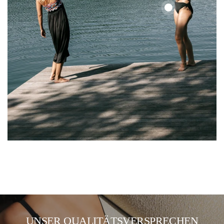
Color
Up
Color
Top
Up
Top
UNSER QUALITÄTSVERSPRECHEN