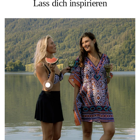
Lass dich inspirieren
Ethno
Set