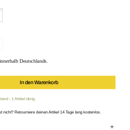
 Leopard Set verringern
enge für Wild Leopard Set erhöhen
nnerhalb Deutschlands.
 MEDIEN IN DER GALERIEANSICHT
In den Warenkorb
and - 1 Artikel übrig
st nicht? Retourniere deinen Artikel 14 Tage lang kostenlos.