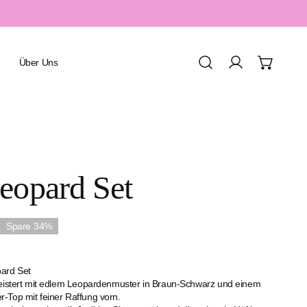
Über Uns
Einloggen
Urlaub & Resort
eopard Set
Spa & Wellness
Sport & Aquafitness
Spare
34%
Honeymoon & Romantik
Familienurlaub
ard Set
geistert mit edlem Leopardenmuster in Braun-Schwarz und einem
-Top mit feiner Raffung vorn.