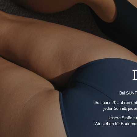
Bei SUNFL
Seit über 70 Jahren en
jeder Schnitt, jed
Unsere Stoffe s
Wir stehen für Bademod