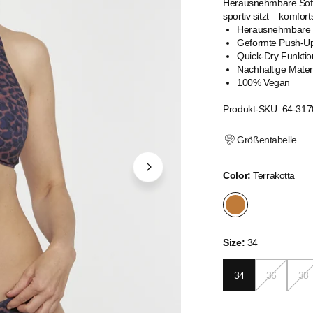
Herausnehmbare Softs
sportiv sitzt – komfo
Herausnehmbare 
Geformte Push-U
Quick-Dry Funktio
Nachhaltige Mater
100% Vegan
Produkt-SKU: 64-317
Größentabelle
Color:
Terrakotta
Size:
34
34
36
38