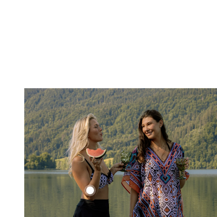
Ethno
Set