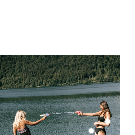
Color
Up
Color
Top
Up
Top