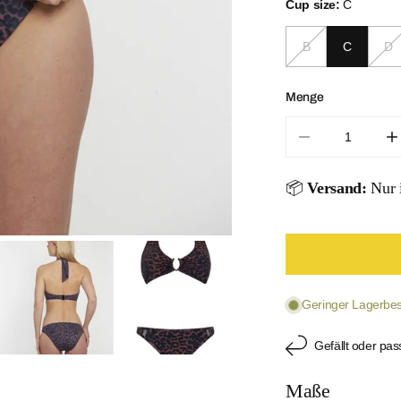
Cup size:
C
B
C
D
Menge
Menge für Wild
M
📦
Versand:
Nur i
ÖFFNEN SIE
Geringer Lagerbest
Gefällt oder pas
Maße