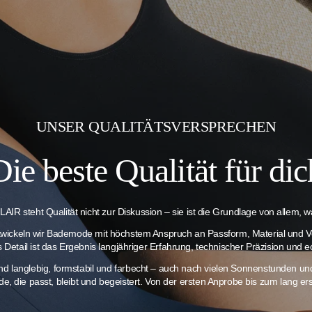
UNSER QUALITÄTSVERSPRECHEN
Die beste Qualität für dic
AIR steht Qualität nicht zur Diskussion – sie ist die Grundlage von allem, wa
twickeln wir Bademode mit höchstem Anspruch an Passform, Material und V
es Detail ist das Ergebnis langjähriger Erfahrung, technischer Präzision und e
ind langlebig, formstabil und farbecht – auch nach vielen Sonnenstunden 
e, die passt, bleibt und begeistert. Von der ersten Anprobe bis zum lang 