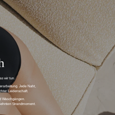
h
s wir tun.
erarbeitung. Jede Naht,
chter Leidenschaft.
und Waschgängen.
ersehnten Strandmoment.