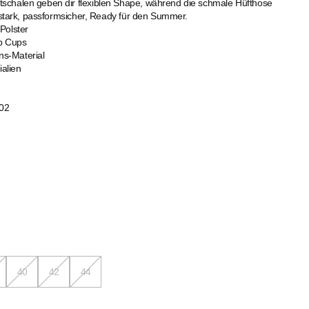
chalen geben dir flexiblen Shape, während die schmale Hüfthose
rtstark, passformsicher, Ready für den Summer.
Polster
p Cups
ns-Material
ialien
02
40
42
44