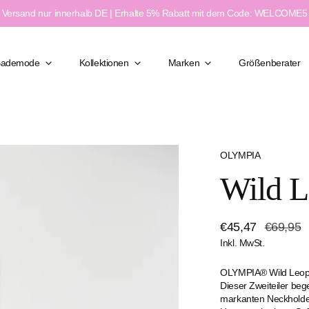
Versand nur innerhalb DE | Erhalte 5% Rabatt mit dem Code: WELCOME5
Bademode
Kollektionen
Marken
Größenberater
OLYMPIA
Klassisch Elegant
Wild L
Figurformend
Moderner Chic
ßen
Feminin & Sexy
Verkaufspreis
€45,47
Regulärer
€69,95
weite
Sport & Aktiv
Inkl. MwSt.
Preis
e
OLYMPIA® Wild Leop
Dieser Zweiteiler be
markanten Neckholder