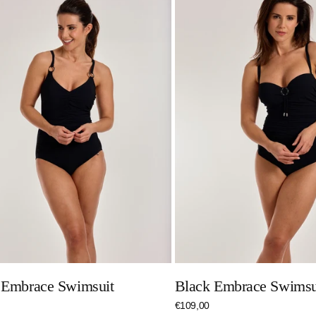
Embrace
Swimsuit
 Embrace Swimsuit
Black Embrace Swimsu
r
Regulärer
€109,00