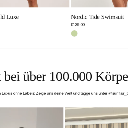
ld Luxe
Nordic Tide Swimsuit
r
Regulärer
€139,00
Preis
Hellgrün
t bei über 100.000 Körpe
n Luxus ohne Labels: Zeige uns deine Welt und tagge uns unter @sunflair_