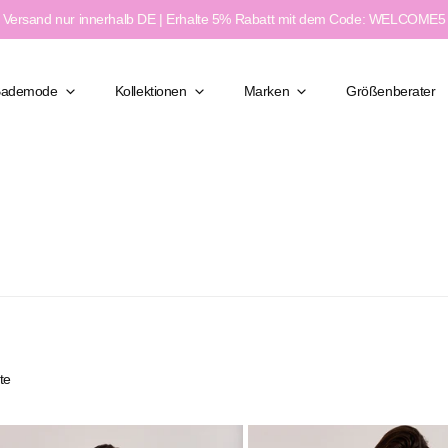
Versand nur innerhalb DE | Erhalte 5% Rabatt mit dem Code: WELCOME5
Bademode
Kollektionen
Marken
Größenberater
Klassisch Elegant
Figurformend
Moderner Chic
ßen
Feminin & Sexy
weite
Sport & Aktiv
e
te
Black