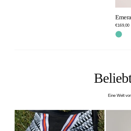
Emera
Reguläre
€169,00
Preis
Türkis
Belieb
Eine Welt vo