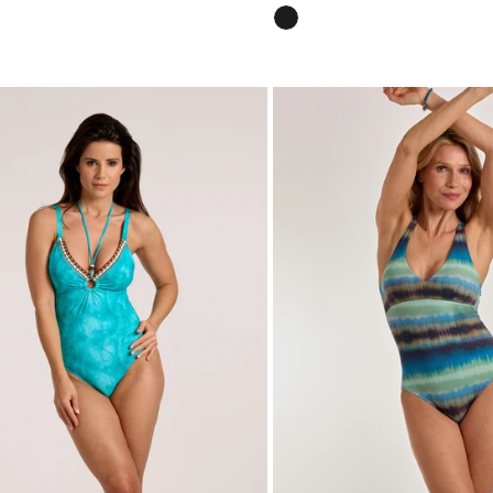
Preis
Schwarz
Nordic
Tide
Swimsuit