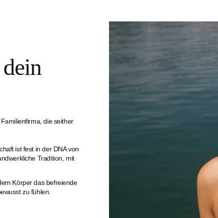
 dein
amilien­firma, die seither
aft ist fest in der DNA von
ndwerkliche Tradition, mit
edem Körper das befreiende
ewusst zu fühlen.