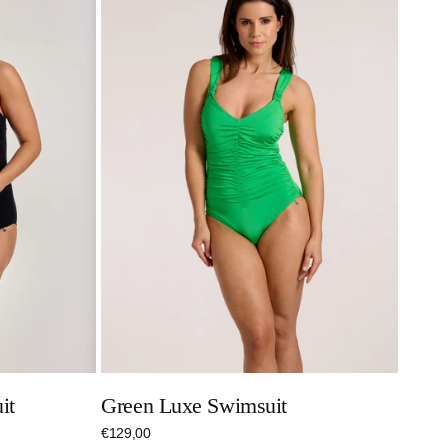
Luxe
Swimsuit
it
Green Luxe Swimsuit
Regulärer
€129,00