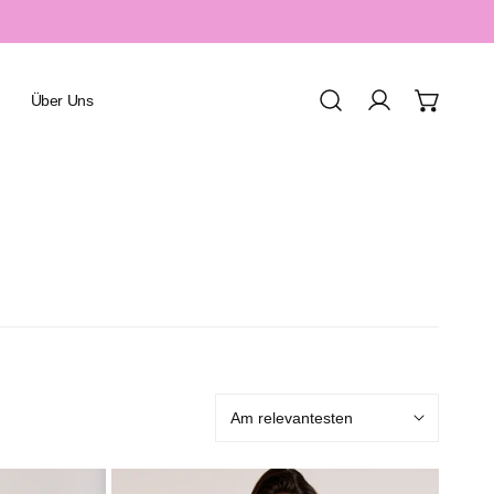
Über Uns
Einloggen
Urlaub & Resort
Spa & Wellness
Sport & Aquafitness
Honeymoon & Romantik
Sortieren
Familienurlaub
nach:
Green