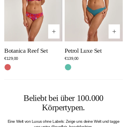
Optionen wählen
Op
Botanica Reef Set
Petrol Luxe Set
Regulärer
€129,00
Regulärer
€139,00
Preis
Preis
Rot
Türkis
Beliebt bei über 100.000
Körpertypen.
Eine Welt von Luxus ohne Labels: Zeige uns deine Welt und tagge
uns unter @sunflair_beachfashion.