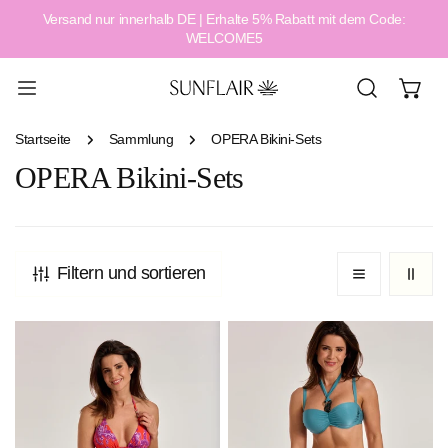
Versand nur innerhalb DE | Erhalte 5% Rabatt mit dem Code:
alt springen
WELCOME5
Startseite
Sammlung
OPERA Bikini-Sets
OPERA Bikini-Sets
Filtern und sortieren
Botanica
Petrol
Reef
Luxe
Set
Set