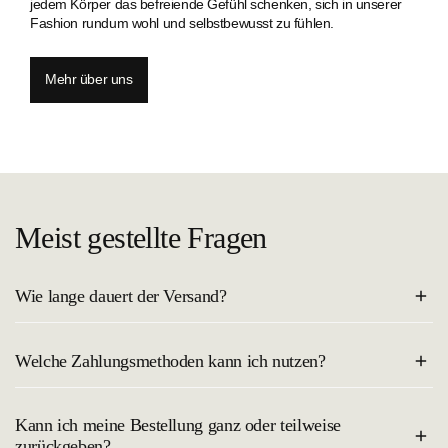
jedem Körper das befreiende Gefühl schenken, sich in unserer
Fashion rundum wohl und selbstbewusst zu fühlen.
Mehr über uns
Meist gestellte Fragen
Wie lange dauert der Versand?
Der Versand innerhalb Deutschlands dauert in der Regel 2–4
Welche Zahlungsmethoden kann ich nutzen?
Werktage. Du erhältst eine Trackingnummer, sobald deine Bestellung
unterwegs ist.
Du kannst bei uns sicher und bequem mit allen gängigen
Kann ich meine Bestellung ganz oder teilweise
Bezahlmethoden, wie Kreditkarte, PayPal, Klarna Rechnung oder
zurückgeben?